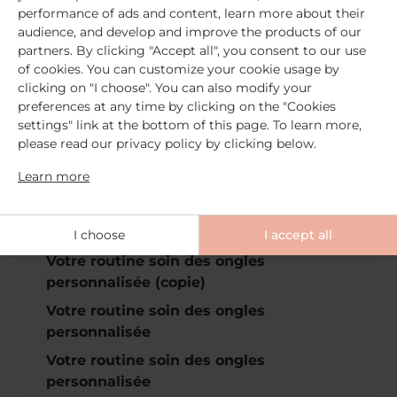
performance of ads and content, learn more about their
personnalisée (copie) (copie) (copie)
audience, and develop and improve the products of our
(copie)
partners. By clicking "Accept all", you consent to our use
of cookies. You can customize your cookie usage by
Votre routine soin des ongles
clicking on "I choose". You can also modify your
personnalisée (copie) (copie) (copie)
preferences at any time by clicking on the "Cookies
(copie)
settings" link at the bottom of this page. To learn more,
Votre routine soin des ongles
please read our privacy policy by clicking below.
personnalisée (copie) (copie) (copie)
Learn more
(copie) (copie)
Votre routine soin des ongles
personnalisée (copie) (copie)
I choose
I accept all
Votre routine soin des ongles
personnalisée (copie)
Votre routine soin des ongles
personnalisée
Votre routine soin des ongles
personnalisée