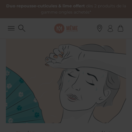
Duo repousse-cuticules & lime offert
dès 2 produits de la
gamme ongles achetés*