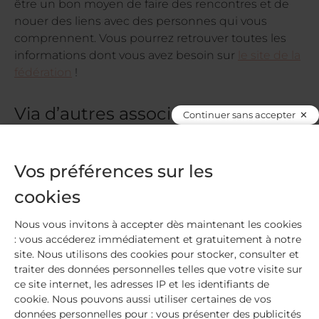
être un bon moyen de faire des rencontres et de
nouer des liens avec des personnes qui vous
comprennent. Vous pourrez retrouver toutes les
informations dont vous avez besoin sur
le site de la
fédération
!
Via d’autres associations
Continuer sans accepter
De nombreuses associations locales existent, il
suffit de fouiner un peu sur internet pour en
Vos préférences sur les
trouver une près de chez vous. Nous vous
cookies
recommandons tout particulièrement l’Institut
Français du Yoga (IFY) qui compte des branches
Nous vous invitons à accepter dès maintenant les cookies
régionales partout en France. Rendez-vous
sur
: vous accéderez immédiatement et gratuitement à notre
cette
page pour plus d’infos ! Chez MÊME, nous
site. Nous utilisons des cookies pour stocker, consulter et
avons déjà suivi de supers cours via l’
IFY d’Ile de
traiter des données personnelles telles que votre visite sur
France
, renseignez vous vite !
ce site internet, les adresses IP et les identifiants de
cookie. Nous pouvons aussi utiliser certaines de vos
Laissez vous aussi tenter par des
cours Yoga &
données personnelles pour : vous présenter des publicités