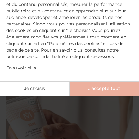
cancer du sein
proposés par Sophie, kiné chez
et du contenu personnalisés, mesurer la performance
publicitaire et du contenu et en apprendre plus sur leur
Jeen : un centre dédié à la santé et au bien-être
audience, développer et améliorer les produits de nos
des femmes où chaque professeure est aussi
partenaires. Sinon, vous pouvez personnaliser l'utilisation
professionnelle de santé. Grâce à Sophie,
des cookies en cliquant sur "Je choisis". Vous pourrez
découvrez une discipline qui permettra de prendre
également modifier vos préférences à tout moment en
soin de vous, de votre corps, mais qui vous
cliquant sur le lien "Paramètres des cookies" en bas de
accompagnera surtout dans chaque étapes de
page de ce site. Pour en savoir plus, consultez notre
votre vie, même les plus difficiles. Vous pouvez la
politique de confidentialité en cliquant ci-dessous.
rencontrer chez Jeen, une safe place dans le 11ème
En savoir plus
: au 2 Rue Spinoza, qui permet à chaque femme de
personnaliser son parcours de soin.
Je choisis
J'accepte tout