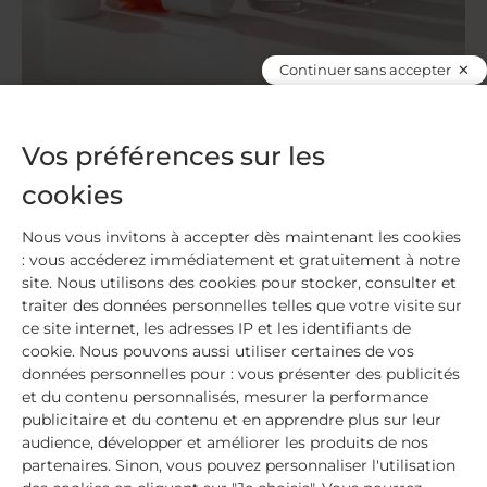
Continuer sans accepter
Les vernis au silicium et antioxydants – MÊME
Vos préférences sur les
Et les mamans, n’hésitez pas à compléter cette
cookies
liste non exhaustive avec ce qui vous ferait plaisir à
vous, on n’a jamais trop d’idées cadeau !
Nous vous invitons à accepter dès maintenant les cookies
: vous accéderez immédiatement et gratuitement à notre
On espère que ces petites suggestions vous
site. Nous utilisons des cookies pour stocker, consulter et
donneront des idées cadeaux pour la fête de votre
traiter des données personnelles telles que votre visite sur
ce site internet, les adresses IP et les identifiants de
maman
cookie. Nous pouvons aussi utiliser certaines de vos
données personnelles pour : vous présenter des publicités
et du contenu personnalisés, mesurer la performance
publicitaire et du contenu et en apprendre plus sur leur
audience, développer et améliorer les produits de nos
partenaires. Sinon, vous pouvez personnaliser l'utilisation