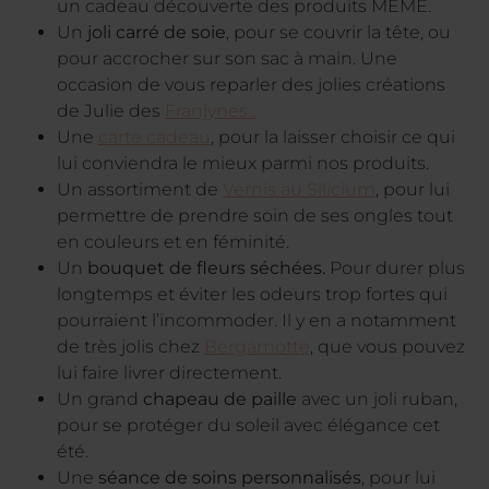
un cadeau découverte des produits MÊME.
Un
joli carré de soie
, pour se couvrir la tête, ou
pour accrocher sur son sac à main. Une
occasion de vous reparler des jolies créations
de Julie des
Franjynes .
Une
carte cadeau
, pour la laisser choisir ce qui
lui conviendra le mieux parmi nos produits.
Un assortiment de
Vernis au Silicium
, pour lui
permettre de prendre soin de ses ongles tout
en couleurs et en féminité.
Un
bouquet de fleurs séchées.
Pour durer plus
longtemps et éviter les odeurs trop fortes qui
pourraient l’incommoder. Il y en a notamment
de très jolis chez
Bergamotte
, que vous pouvez
lui faire livrer directement.
Un grand
chapeau de paille
avec un joli ruban,
pour se protéger du soleil avec élégance cet
été.
Une
séance de soins personnalisés
, pour lui