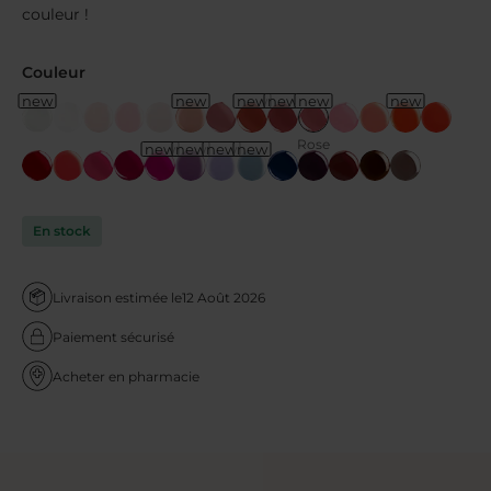
couleur !
Couleur
new
new
new
new
new
new
Rose
new
new
new
new
praline
En stock
Livraison estimée le
12 Août 2026
Paiement sécurisé
Acheter en pharmacie