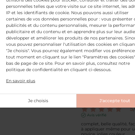
utilisons des cookies pour stocker, consulter et traiter des d
personnelles telles que votre visite sur ce site internet, les ad
Trier les avis
Avis du
06/08/2025
, suite à 
expérience du
08/07/2025
pa
IP et les identifiants de cookie. Nous pouvons aussi utiliser
Corinne G.
certaines de vos données personnelles pour : vous présenter 
publicités et du contenu personnalisés, mesurer la performa
Utile
(0)
Signaler
publicitaire et du contenu et en apprendre plus sur leur audi
développer et améliorer les produits de nos partenaires. Sino
vous pouvez personnaliser l'utilisation des cookies en cliquan
5
/
"Je choisis". Vous pourrez également modifier vos préférence
Avis vérifié
tout moment en cliquant sur le lien "Paramètres des cookies
parfait
bas de page de ce site. Pour en savoir plus, consultez notre
politique de confidentialité en cliquant ci-dessous.
Avis du
02/07/2025
, suite à u
expérience du
01/06/2025
par
Chantal M.
En savoir plus
Utile
(0)
Signaler
Je choisis
J'accepte tout
5
/
Avis vérifié
complet, belle qualité, faci
à appliquer même pour u
novice, jolies couleur.