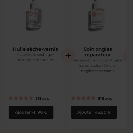
Huile sèche-vernis
Soin ongles
réparateur
Accélère le séchage /
Protège la manucure
Répare et renforce / Apaise
les cuticules / Ongles
fragiles et cassants
331
avis
816
avis
Ajouter
11,90 €
Ajouter
16,90 €