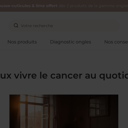
usse-cuticules & lime offert
dès 2 produits de la gamme ongles
Nos produits
Diagnostic ongles
Nos consei
ux vivre le cancer au quoti