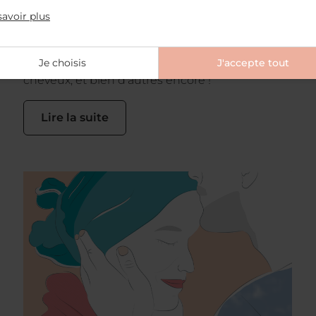
toutes les formes, avec des effets divers :
savoir plus
compléments alimentaires pour perdre du
poids, contre la fatigue passagère,
Je choisis
J'accepte tout
compléments alimentaires contre la chute des
cheveux, et bien d’autres encore !
Lire la suite