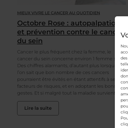
MIEUX VIVRE LE CANCER AU QUOTIDIEN
Octobre Rose : autopalpation
et prévention contre le cancer
Vo
du sein
Nou
Cancer le plus fréquent chez la femme, le
acc
des
cancer du sein concerne environ 1 femme sur 8.
tell
Des chiffres alarmants, d’autant plus lorsque
ide
l’on sait que bon nombre de ces cancers
don
pourraient être évités en étant attentifs à ses
con
facteurs de risques, et en adoptant les bons
con
gestes. Et si malgré tout la maladie survient, […]
amé
per
pou
Lire la suite
cli
Pou
cli