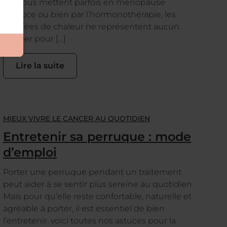
qui vous mettent parfois en ménopause
précoce ou bien par l’hormonothérapie, les
bouffées de chaleur ne représentent aucun
danger pour […]
Lire la suite
MIEUX VIVRE LE CANCER AU QUOTIDIEN
Entretenir sa perruque : mode
d’emploi
Porter une perruque pendant un traitement
peut aider à se sentir plus sereine au quotidien.
Mais pour qu’elle reste confortable, naturelle et
agréable à porter, il est essentiel de bien
l’entretenir. voici toutes nos astuces pour la