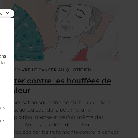
er
ons
lles
MIEUX VIVRE LE CANCER AU QUOTIDIEN
Lutter contre les bouffées de
chaleur
Une sensation soudaine de chaleur au niveau
ous
du visage, du cou, de la poitrine, une
transpiration intense et parfois même des
te.
frissons… Ah ces bouffées de chaleur !
Provoquées par les traitements contre le cancer