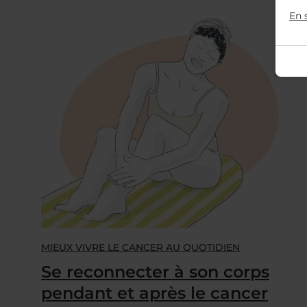
En 
MIEUX VIVRE LE CANCER AU QUOTIDIEN
Se reconnecter à son corps
pendant et après le cancer