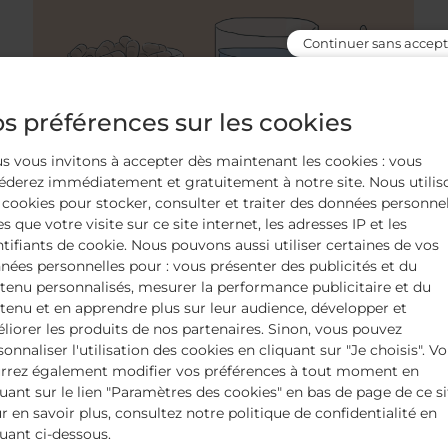
Continuer sans accept
s préférences sur les cookies
s vous invitons à accepter dès maintenant les cookies : vous
éderez immédiatement et gratuitement à notre site. Nous utilis
 cookies pour stocker, consulter et traiter des données personne
es que votre visite sur ce site internet, les adresses IP et les
ntifiants de cookie. Nous pouvons aussi utiliser certaines de vos
MIEUX VIVRE LE CANCER AU QUOTIDIEN
nées personnelles pour : vous présenter des publicités et du
Tout savoir sur les
tenu personnalisés, mesurer la performance publicitaire et du
tenu et en apprendre plus sur leur audience, développer et
compléments alimentaires à
liorer les produits de nos partenaires. Sinon, vous pouvez
prendre après les traitements
sonnaliser l'utilisation des cookies en cliquant sur "Je choisis". V
rrez également modifier vos préférences à tout moment en
anticancéreux
quant sur le lien "Paramètres des cookies" en bas de page de ce si
r en savoir plus, consultez notre politique de confidentialité en
Vous avez sûrement déjà entendu parler des
quant ci-dessous.
compléments alimentaires. Ils existent sous