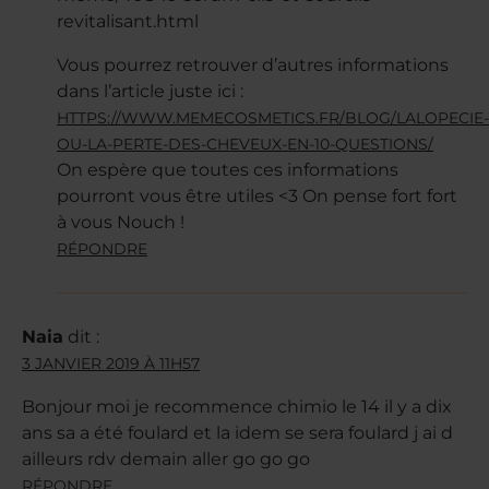
revitalisant.html
Vous pourrez retrouver d’autres informations
dans l’article juste ici :
HTTPS://WWW.MEMECOSMETICS.FR/BLOG/LALOPECIE-
OU-LA-PERTE-DES-CHEVEUX-EN-10-QUESTIONS/
On espère que toutes ces informations
pourront vous être utiles <3 On pense fort fort
à vous Nouch !
RÉPONDRE
Naia
dit :
3 JANVIER 2019 À 11H57
Bonjour moi je recommence chimio le 14 il y a dix
ans sa a été foulard et la idem se sera foulard j ai d
ailleurs rdv demain aller go go go
RÉPONDRE