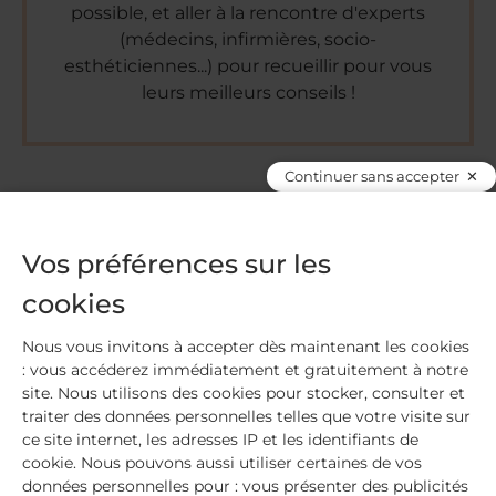
possible, et aller à la rencontre d'experts
(médecins, infirmières, socio-
esthéticiennes...) pour recueillir pour vous
leurs meilleurs conseils !
Continuer sans accepter
PARTAGEZ CET ARTICLE
Vos préférences sur les
cookies
Nous vous invitons à accepter dès maintenant les cookies
: vous accéderez immédiatement et gratuitement à notre
site. Nous utilisons des cookies pour stocker, consulter et
Laisser un commentaire
traiter des données personnelles telles que votre visite sur
ce site internet, les adresses IP et les identifiants de
cookie. Nous pouvons aussi utiliser certaines de vos
* champs obligatoires
données personnelles pour : vous présenter des publicités
Commentaire