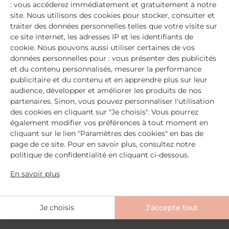
: vous accéderez immédiatement et gratuitement à notre
site. Nous utilisons des cookies pour stocker, consulter et
traiter des données personnelles telles que votre visite sur
ce site internet, les adresses IP et les identifiants de
cookie. Nous pouvons aussi utiliser certaines de vos
données personnelles pour : vous présenter des publicités
et du contenu personnalisés, mesurer la performance
publicitaire et du contenu et en apprendre plus sur leur
audience, développer et améliorer les produits de nos
partenaires. Sinon, vous pouvez personnaliser l'utilisation
des cookies en cliquant sur "Je choisis". Vous pourrez
Vernis au silicium
Vernis au silicium
également modifier vos préférences à tout moment en
Rose dragée
Framboise
cliquant sur le lien "Paramètres des cookies" en bas de
Renforce et protège / Opaque /
Renforce et protège / Opaque /
page de ce site. Pour en savoir plus, consultez notre
Ongles normaux à fragiles
Ongles normaux à fragiles
politique de confidentialité en cliquant ci-dessous.
79
avis
289
avis
En savoir plus
Ajouter
11,50 €
Ajouter
11,50 €
Je choisis
J'accepte tout