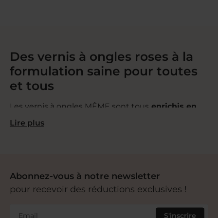
Des vernis à ongles roses à la
formulation saine pour toutes
et tous
Les vernis à ongles MÊME sont tous
enrichis en
silicium
afin de renforcer les ongles fragiles ou
Lire plus
fragilisés, entre autres, par les traitements contre le
cancer. Mais au-delà de cet apport nécessaire pour
la santé de vos ongles, ils bénéficient d’une
formulation exemplaire pour prendre soin de vous
Abonnez-vous à notre newsletter
jusqu’au bout des doigts :
pour recevoir des réductions exclusives !
Un vernis rose aux solvants
naturels
Email
S'inscrire