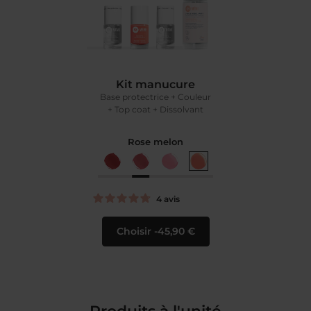
Et pour encore plus de douceur et de soin, notre
nouveau complexe ultra-antioxydants protège vos
ongles contre les agressions du quotidien (lavages
fréquents, frottements, froid, UV), tout en
maintenant leur éclat.
Kit manucure
Base protectrice + Couleur
+ Top coat + Dissolvant
Rose melon
4
avis
Choisir
45,90 €
Produits à l'unité