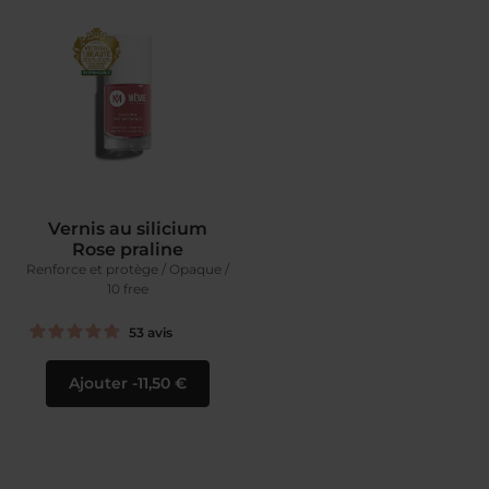
Vernis au silicium
Rose praline
Renforce et protège / Opaque /
10 free
53
avis
Ajouter
11,50 €