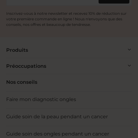
Les solvants de nos vernis sont issus de la
Inscrivez-vous à notre newsletter et recevez 10% de réduction sur
pomme de terre, du maïs et du manioc, du blé
votre première commande en ligne ! Nous n'envoyons que des
ou encore de la canne à sucre, et non de la
conseils, nos offres et beaucoup de tendresse.
pétrochimie (ce sont souvent les solvants issus
de la pétrochimie qui ne sont pas
recommandés car potentiellement nocifs pour
Produits
la santé). Les vernis à ongles MÊME utilisent
des solvants d’origine naturelle et sont donc
Préoccupations
jusqu’à 80% biosourcés, pour être plus
respectueux de vos ongles et de votre
organisme. Grâce à cette composition
Nos conseils
végétale, vous pouvez porter votre vernis rose
favori sans compromis entre beauté et
Faire mon diagnostic ongles
sécurité.
Une couleur rose 10 free
Guide soin de la peau pendant un cancer
Un vernis 10 free c’est un vernis qui ne
Guide soin des ongles pendant un cancer
contient aucune des 10 substances