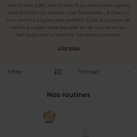
Vernis rose pâle, vernis rose fluo, vernis rose pastel,
rose bonbon ou encore rose framboise… À chacun
son vernis à ongles rose préféré. C’est la couleur de
vernis à ongles vers laquelle on se tourne et qui
fait toujours l’unanimité. La manucure rose
convient à toutes les tenues, toutes les couleurs
Lire plus
de peau et nous fait nous sentir belle et féminine
jusqu’au bout des ongles.
Les vernis roses MÊME sont pensés pour sublimer
Filtrer
Trier par
toutes les carnations, des peaux les plus claires aux
plus foncées, tout en renforçant les ongles fragiles
grâce à leur formule experte.
Nos routines
Notre palette de vernis roses au silicium est
toujours 10 free, avec des vernis jusqu’à 80%
biosourcés et autorisés pour les femmes enceintes
et allaitantes. Essayez, changez, mais surtout
adoptez votre vernis rose préféré.