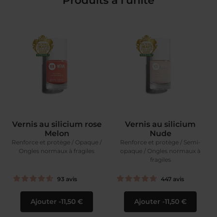
Vernis au silicium rose
Vernis au silicium
Melon
Nude
Renforce et protège / Opaque /
Renforce et protège / Semi-
Ongles normaux à fragiles
opaque / Ongles normaux à
fragiles
93
avis
447
avis
Ajouter
11,50 €
Ajouter
11,50 €