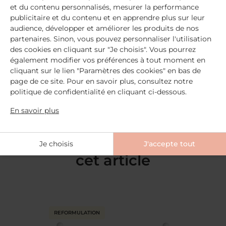
et du contenu personnalisés, mesurer la performance
Nous espérons que les réponses de Maela vous
publicitaire et du contenu et en apprendre plus sur leur
permettront d’y voir plus clair dans tout cela, et
audience, développer et améliorer les produits de nos
sachez que nous sommes toujours disponibles
partenaires. Sinon, vous pouvez personnaliser l'utilisation
pour répondre à vos questions et interrogations,
des cookies en cliquant sur "Je choisis". Vous pourrez
par mail à
bonjour@memecosmetics.fr
ou
également modifier vos préférences à tout moment en
cliquant sur le lien "Paramètres des cookies" en bas de
simplement en laissant vos questions en
page de ce site. Pour en savoir plus, consultez notre
commentaire juste en dessous !
politique de confidentialité en cliquant ci-dessous.
En savoir plus
Routine conseillée dans
Je choisis
J'accepte tout
cet article
REFORMULATION