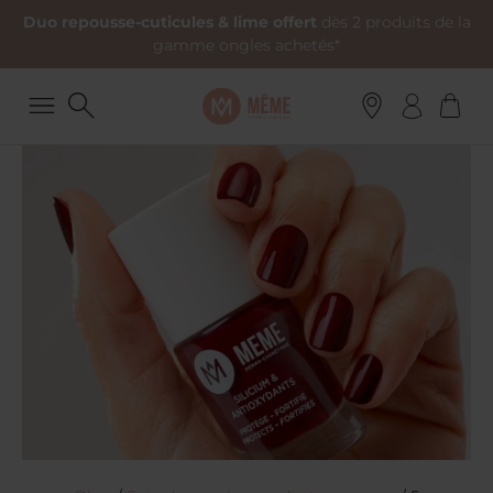
Duo repousse-cuticules & lime offert
dès 2 produits de la
gamme ongles achetés*