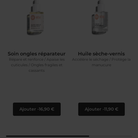
Soin ongles réparateur
Huile sèche-vernis
Répare et renforce / Apaise les
Accélère le séchage / Protège la
cuticules / Ongles fragiles et
manucure
cassants
Ajouter
16,90 €
Ajouter
11,90 €