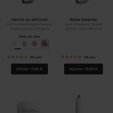
Vernis au silicium
Base lissante
Renforce et protège / Opaque /
Lisse / Régénère / Ongles
Ongles normaux à fragiles
abîmés, striés, déformés
Bois de rose
516
avis
135
avis
Choisir
11,50 €
Ajouter
13,00 €