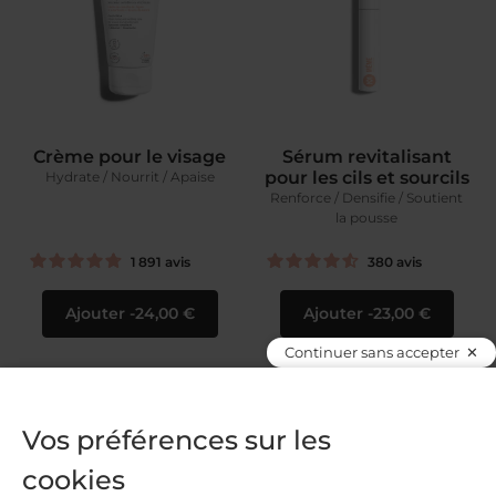
Crème pour le visage
Sérum revitalisant
pour les cils et sourcils
Hydrate / Nourrit / Apaise
Renforce / Densifie / Soutient
la pousse
1 891
avis
380
avis
Ajouter
24,00 €
Ajouter
23,00 €
Continuer sans accepter
Vos préférences sur les
cookies