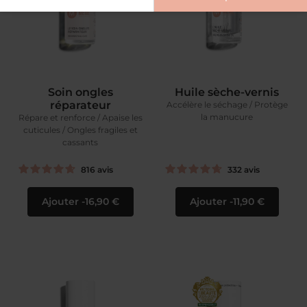
Soin ongles
Huile sèche-vernis
réparateur
Accélère le séchage / Protège
la manucure
Répare et renforce / Apaise les
cuticules / Ongles fragiles et
cassants
816
avis
332
avis
Ajouter
16,90 €
Ajouter
11,90 €