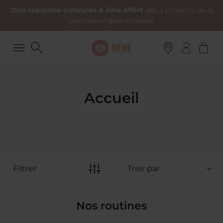
Duo repousse-cuticules & lime offert
dès 2 produits de la
gamme ongles achetés*
Accueil
Filtrer
Trier par
Nos routines