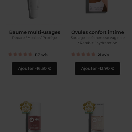
Baume multi-usages
Ovules confort intime
Répare / Apaise / Protège
Soulage la sécheresse vaginale
/ Rétablit l’hydratation
117
avis
21
avis
Ajouter
16,50 €
Ajouter
13,90 €