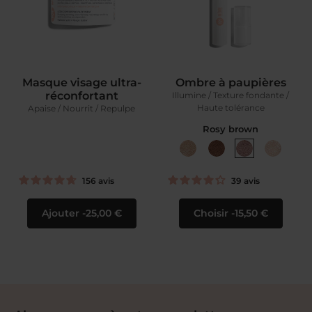
Masque visage ultra-
Ombre à paupières
réconfortant
Illumine / Texture fondante /
Haute tolérance
Apaise / Nourrit / Repulpe
Rosy brown
156
avis
39
avis
Ajouter
25,00 €
Choisir
15,50 €