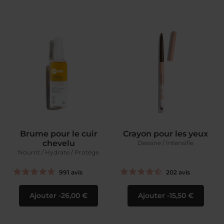
Brume pour le cuir
Crayon pour les yeux
chevelu
Dessine / Intensifie
Nourrit / Hydrate / Protège
991
avis
202
avis
Ajouter
26,00 €
Ajouter
15,50 €