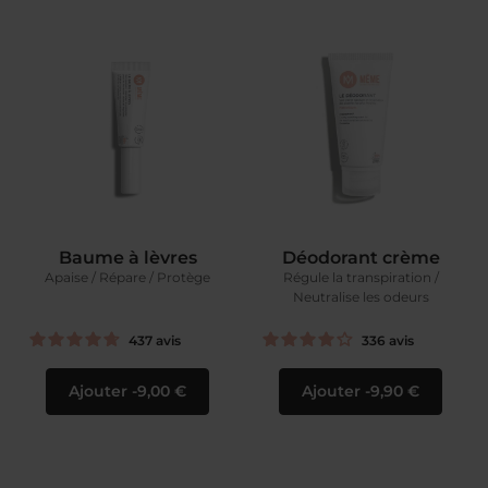
Baume à lèvres
Déodorant crème
Apaise / Répare / Protège
Régule la transpiration /
Neutralise les odeurs
437
avis
336
avis
Ajouter
9,00 €
Ajouter
9,90 €