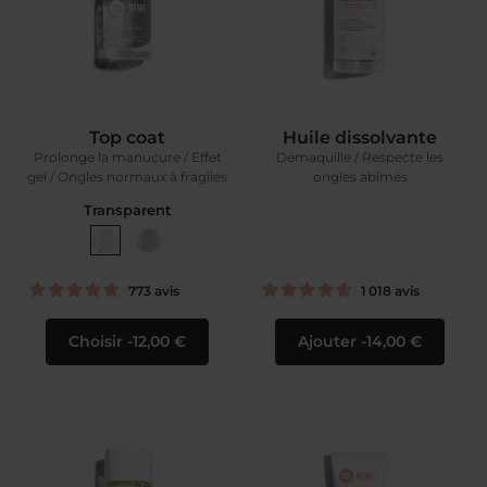
Top coat
Huile dissolvante
Prolonge la manucure / Effet
Démaquille / Respecte les
gel / Ongles normaux à fragiles
ongles abîmés
Transparent
773
avis
1 018
avis
Choisir
12,00 €
Ajouter
14,00 €