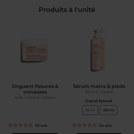
Produits à l'unité
Onguent fissures &
Sérum mains & pieds
crevasses
Nourrit / Apaise
Isole / Assainit / Répare
Grand format
50 ml
300 ml
53
avis
54
avis