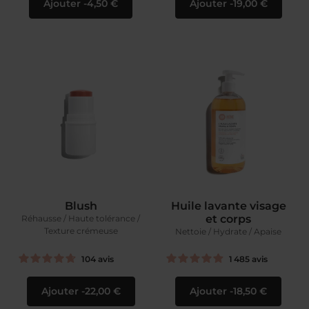
Ajouter
4,50 €
Ajouter
19,00 €
Blush
Huile lavante visage
et corps
Réhausse / Haute tolérance /
Texture crémeuse
Nettoie / Hydrate / Apaise
104
avis
1 485
avis
Ajouter
22,00 €
Ajouter
18,50 €