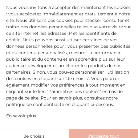
Nous vous invitons à accepter dès maintenant les cookies
: vous accéderez immédiatement et gratuitement à notre
site. Nous utilisons des cookies pour stocker, consulter et
traiter des données personnelles telles que votre visite sur
ce site internet, les adresses IP et les identifiants de
Feutre pour les
Chaussettes
cookie. Nous pouvons aussi utiliser certaines de vos
sourcils
réutilisables booster
données personnelles pour : vous présenter des publicités
d’hydratation
Redessine / Étoffe / Intensifie
et du contenu personnalisés, mesurer la performance
Maximisent l’efficacité du
publicitaire et du contenu et en apprendre plus sur leur
Sérum mains & pieds
audience, développer et améliorer les produits de nos
partenaires. Sinon, vous pouvez personnaliser l'utilisation
636
avis
364
avis
des cookies en cliquant sur "Je choisis". Vous pourrez
également modifier vos préférences à tout moment en
Ajouter
20,00 €
Ajouter
19,00 €
cliquant sur le lien "Paramètres des cookies" en bas de
page de ce site. Pour en savoir plus, consultez notre
politique de confidentialité en cliquant ci-dessous.
En savoir plus
REFORMULATION
Je choisis
J'accepte tout