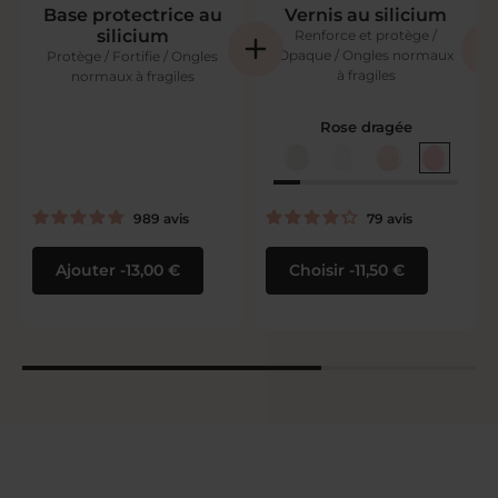
Base protectrice au
Vernis au silicium
silicium
Renforce et protège /
Opaque / Ongles normaux
Protège / Fortifie / Ongles
à fragiles
normaux à fragiles
Rose dragée
989
avis
79
avis
Ajouter
13,00 €
Choisir
11,50 €