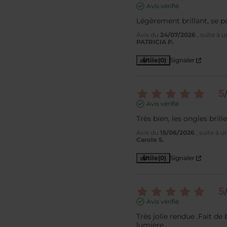
Avis vérifié
Légèrement brillant, se p
Avis du
24/07/2026
, suite à
PATRICIA P.
Utile
(0)
Signaler
5
/
Avis vérifié
Très bien, les ongles brill
Avis du
15/06/2026
, suite à 
Carole S.
Utile
(0)
Signaler
5
/
Avis vérifié
Très jolie rendue .Fait de b
lumiere .