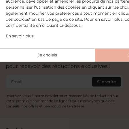
audience, développer et améliorer les produits de nos parten
2 Échantillons offerts
personnaliser l'utilisation des cookies en cliquant sur "Je choi
dès 30€ d'achat
également modifier vos préférences à tout moment en cliquan
+ Livraison offerte
des cookies" en bas de page de ce site. Pour en savoir plus, c
dès 59€ d'achat
confidentialité en cliquant ci-dessous.
En savoir plus
Je choisis
Abonnez-vous à notre newsletter
pour recevoir des réductions exclusives !
Email
S'inscrire
Inscrivez-vous à notre newsletter et recevez 10% de réduction sur
votre première commande en ligne ! Nous n'envoyons que des
conseils, nos offres et beaucoup de tendresse.