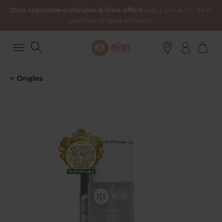
Duo repousse-cuticules & lime offert
dès 2 produits de la
gamme ongles achetés*
Ongles