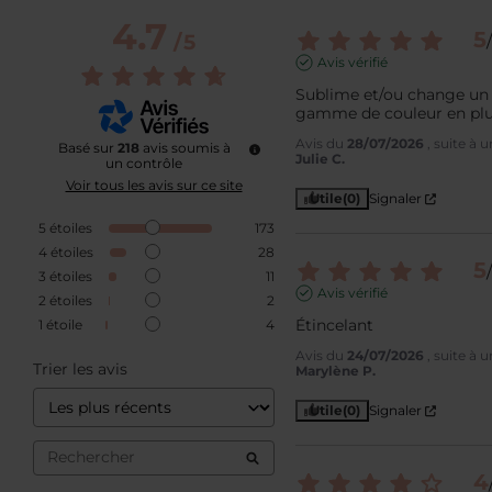
4.7
5
/
5
/
Avis vérifié
Sublime et/ou change un v
gamme de couleur en plu
Avis du
28/07/2026
, suite à
Basé sur
218
avis soumis à
Julie C.
un contrôle
Voir tous les avis sur ce site
Utile
(0)
Signaler
5
étoiles
173
4
étoiles
28
5
/
3
étoiles
11
Avis vérifié
2
étoiles
2
Étincelant
1
étoile
4
Avis du
24/07/2026
, suite à
Trier les avis
Marylène P.
Utile
(0)
Signaler
4