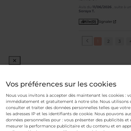
Avis du
11/06/2026
, suite à 
Soraya T.
Utile
(0)
Signaler
1
2
3
Vos préférences sur les cookies
Nous vous invitons à accepter dès maintenant les cookies : 
immédiatement et gratuitement à notre site. Nous utilisons 
consulter et traiter des données personnelles telles que votre v
les adresses IP et les identifiants de cookie. Nous pouvons aus
données personnelles pour : vous présenter des publicités et
mesurer la performance publicitaire et du contenu et en appr