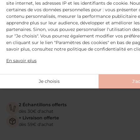
site internet, les adresses IP et les identifiants de cookie. Nou
1
2
3
certaines de vos données personnelles pour : vous présenter d
contenu personnalisés, mesurer la performance publicitaire 
apprendre plus sur leur audience, développer et améliorer les
partenaires. Sinon, vous pouvez personnaliser l'utilisation de
sur "Je choisis". Vous pourrez également modifier vos préfé
en cliquant sur le lien "Paramètres des cookies" en bas de pag
savoir plus, consultez notre politique de confidentialité en cl
En savoir plus
Je choisis
J'a
2 Échantillons offerts
dès 30€ d'achat
+ Livraison offerte
dès 59€ d'achat