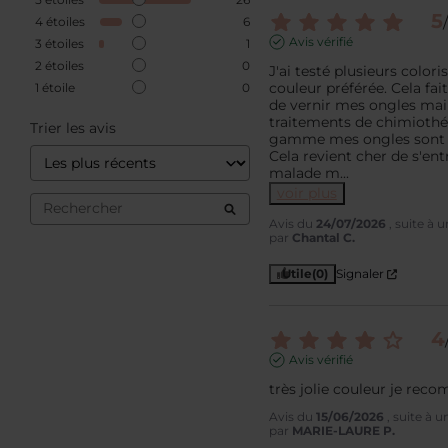
5
/
4
étoiles
6
Avis vérifié
3
étoiles
1
2
étoiles
0
J'ai testé plusieurs colori
couleur préférée. Cela fait
1
étoile
0
de vernir mes ongles main
traitements de chimiothér
Trier les avis
gamme mes ongles sont re
Cela revient cher de s'ent
malade m
...
voir plus
Avis du
24/07/2026
, suite à
par
Chantal C.
Utile
(0)
Signaler
4
Avis vérifié
très jolie couleur je rec
Avis du
15/06/2026
, suite à 
par
MARIE-LAURE P.