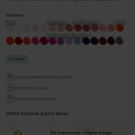
Couleur
new
new
new
new
new
new
new
Vigne
new
new
new
new
rouge
En stock
Livraison estimée le
12 Août 2026
Paiement sécurisé
Acheter en pharmacie
Votre routine à prix doux
Kit manucure - Vigne rouge