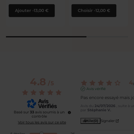
Ajouter
13,00 €
Choisir
12,00 €
4.8
4
/
5
Avis vérifié
Pas encore essayé mais jo
Avis du
24/07/2026
, suite à
par
Stéphanie V.
Basé sur
33
avis soumis à un
contrôle
Utile
(0)
Signaler
Voir tous les avis sur ce site
5
étoiles
26