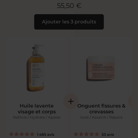
55,50 €
Ajouter les 3 produits
Huile lavante
Onguent fissures &
visage et corps
crevasses
Nettoie / Hydrate / Apaise
Isole / Assainit / Répare
1 485
avis
53
avis