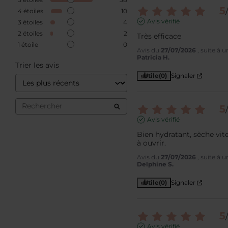
5
/
4
étoiles
10
Avis vérifié
3
étoiles
4
2
étoiles
2
Très efficace
1
étoile
0
Avis du
27/07/2026
, suite à 
Patricia H.
Trier les avis
Utile
(0)
Signaler
5
/
Avis vérifié
Bien hydratant, sèche vite 
à ouvrir.
Avis du
27/07/2026
, suite à 
Delphine S.
Utile
(0)
Signaler
5
/
Avis vérifié