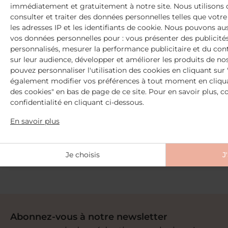
immédiatement et gratuitement à notre site. Nous utilisons 
consulter et traiter des données personnelles telles que votre v
les adresses IP et les identifiants de cookie. Nous pouvons aus
vos données personnelles pour : vous présenter des publicité
personnalisés, mesurer la performance publicitaire et du con
sur leur audience, développer et améliorer les produits de no
pouvez personnaliser l'utilisation des cookies en cliquant sur 
également modifier vos préférences à tout moment en cliquan
des cookies" en bas de page de ce site. Pour en savoir plus, c
confidentialité en cliquant ci-dessous.
2 Échantillons offerts
En savoir plus
dès 30€ d'achat
+ Livraison offerte
dès 59€ d'achat
Je choisis
J
Abonnez-vous à notre newsletter