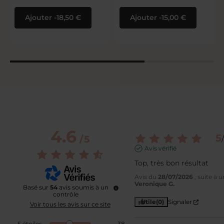
Ajouter
18,50 €
Ajouter
15,00 €
4.6
5
/
5
/
Avis vérifié
Top, très bon résultat
Avis du
28/07/2026
, suite à
Veronique G.
Basé sur
54
avis soumis à un
contrôle
Utile
(0)
Signaler
Voir tous les avis sur ce site
5
étoiles
38