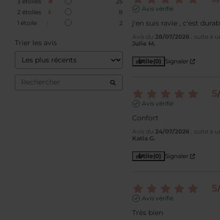
3
étoiles
25
Avis vérifié
2
étoiles
8
j'en suis ravie , c'est dur
1
étoile
2
Avis du
28/07/2026
, suite à
Trier les avis
Julie M.
Utile
(0)
Signaler
5
/
Avis vérifié
Confort
Avis du
24/07/2026
, suite à
Katia G.
Utile
(0)
Signaler
5
/
Avis vérifié
Très bien