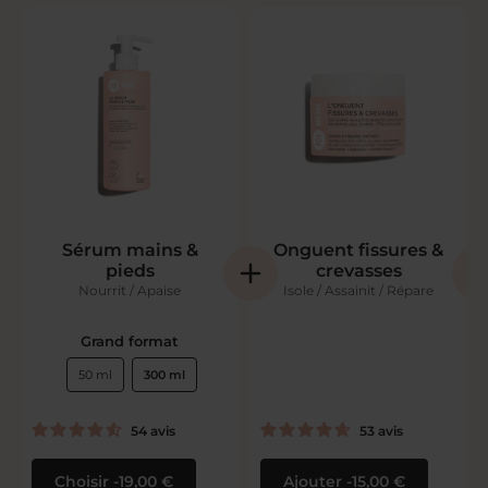
Sérum mains &
Onguent fissures &
pieds
crevasses
Nourrit / Apaise
Isole / Assainit / Répare
Grand format
50 ml
300 ml
54
avis
53
avis
Choisir
19,00 €
Ajouter
15,00 €