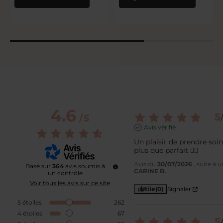
4.6
5
/
5
/
Avis vérifié
Un plaisir de prendre soin 
plus que parfait 👍🏻
Avis du
30/07/2026
, suite à
Basé sur
364
avis soumis à
CARINE B.
un contrôle
Voir tous les avis sur ce site
Utile
(0)
Signaler
5
étoiles
262
4
étoiles
67
5
/