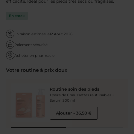
efficacité. Idéal pour les pieds très secs ou fragilisés.
En stock
Livraison estimée le
12 Août 2026
Paiement sécurisé
Acheter en pharmacie
Votre routine à prix doux
Routine soin des pieds
1 paire de Chaussettes réutilisables +
Sérum 300 ml
Ajouter
-
36,50 €