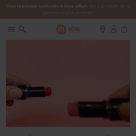
Duo repousse-cuticules & lime offert
dès 2 produits de la
gamme ongles achetés*