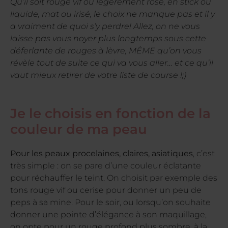
Qu’il soit rouge vif ou légèrement rosé, en stick ou
liquide, mat ou irisé, le choix ne manque pas et il y
a vraiment de quoi s’y perdre! Allez, on ne vous
laisse pas vous noyer plus longtemps sous cette
déferlante de rouges à lèvre, MÊME qu’on vous
révèle tout de suite ce qui va vous aller… et ce qu’il
vaut mieux retirer de votre liste de course !;)
Je le choisis en fonction de la
couleur de ma peau
Pour les peaux procelaines, claires, asiatiques
, c’est
très simple : on se pare d’une couleur éclatante
pour réchauffer le teint. On choisit par exemple des
tons rouge vif ou cerise pour donner un peu de
peps à sa mine. Pour le soir, ou lorsqu’on souhaite
donner une pointe d’élégance à son maquillage,
on opte pour un rouge profond plus sombre, à la