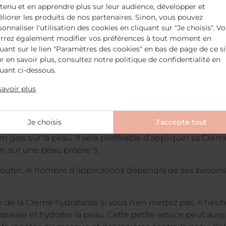
tenu et en apprendre plus sur leur audience, développer et
liorer les produits de nos partenaires. Sinon, vous pouvez
sonnaliser l'utilisation des cookies en cliquant sur "Je choisis". V
rrez également modifier vos préférences à tout moment en
quant sur le lien "Paramètres des cookies" en bas de page de ce si
u avec légèreté
r en savoir plus, consultez notre politique de confidentialité en
quant ci-dessous.
 aussi une étape clef de sa routine beauté. La peau dess
savoir plus
ore plus de sébum afin de se protéger. Ce qui ne fait p
sque.
Je choisis
J'accepte tout
’est pas bonne à prendre, il faudra bien faire pénétrer s
 gras sur la peau. Il sera préférable d’appliquer sa Crème 
, sur une peau propre !).
outer, le nombre d’applications dépendra de ses besoins, i
de la Crème hydratante si vous n’en mettez pas, n’hésit
paiser et hydrater la peau. Cette petite astuce peut auss