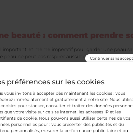
ne beauté : comment prendre so
l important, et même impératif pour garder une peau saine
re peau ne peut pas respirer aussi bien qu’auparavant.
Continuer sans accept
ion aux produits qu’on utilise, qui peuvent être très agressif
ns d’inconfort et une plus grande production de sébum 
s préférences sur les cookies
s vous invitons à accepter dès maintenant les cookies : vous
un nettoyage en douceur. Notre Pommade Démaquillante, 
éderez immédiatement et gratuitement à notre site. Nous utilis
er les sessions de démaquillage en vrai moment de déte
 cookies pour stocker, consulter et traiter des données personne
es que votre visite sur ce site internet, les adresses IP et les
la peut-être le moment d’en profiter pour faire un peu d
ntifiants de cookie. Nous pouvons aussi utiliser certaines de vos
nastique faciale
.
nées personnelles pour : vous présenter des publicités et du
tenu personnalisés, mesurer la performance publicitaire et du
r la journée du bon pied que de faire de petites mimiq