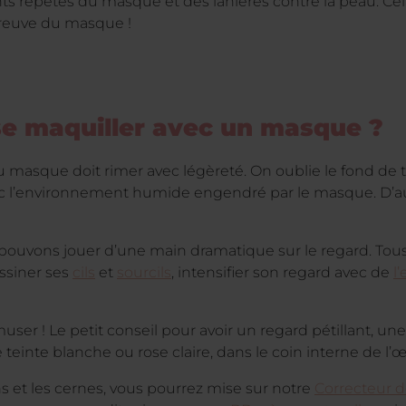
ents répétés du masque et des lanières contre la peau. Ce
épreuve du masque !
e maquiller avec un masque ?
 masque doit rimer avec légèreté. On oublie le fond de te
 l’environnement humide engendré par le masque. D’auta
s pouvons jouer d’une main dramatique sur le regard. Tous
ssiner ses
cils
et
sourcils
, intensifier son regard avec de
l’
user ! Le petit conseil pour avoir un regard pétillant, une
 teinte blanche ou rose claire, dans le coin interne de l’œi
ns et les cernes, vous pourrez mise sur notre
Correcteur d