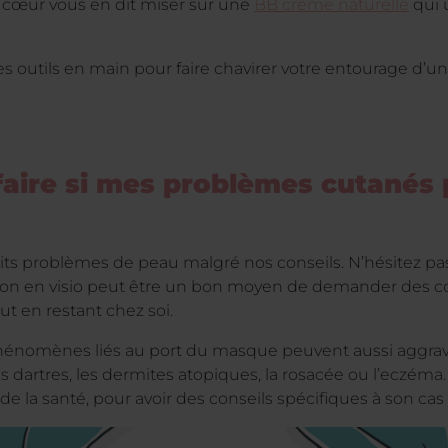
e cœur vous en dit miser sur une
BB crème naturelle
qui 
s outils en main pour faire chavirer votre entourage d’un
 faire si mes problèmes cutanés 
tits problèmes de peau malgré nos conseils. N’hésitez pa
ion en visio peut être un bon moyen de demander des con
out en restant chez soi.
 phénomènes liés au port du masque peuvent aussi aggrav
dartres, les dermites atopiques, la rosacée ou l’eczéma.
de la santé, pour avoir des conseils spécifiques à son cas 