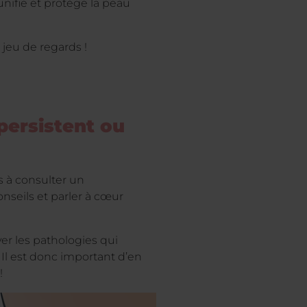
unifie et protège la peau
 jeu de regards !
persistent ou
s à consulter un
seils et parler à cœur
er les pathologies qui
 Il est donc important d’en
!