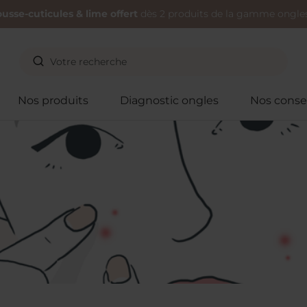
usse-cuticules & lime offert
dès 2 produits de la gamme ongles
Nos produits
Diagnostic ongles
Nos consei