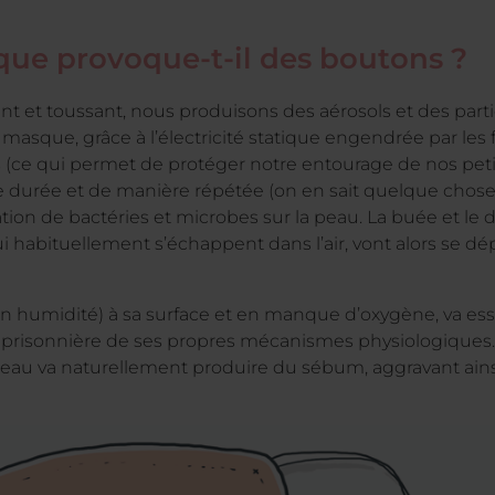
ue provoque-t-il des boutons ?
ant et toussant, nous produisons des aérosols et des partic
n masque, grâce à l’électricité statique engendrée par les 
es (ce qui permet de protéger notre entourage de nos peti
durée et de manière répétée (on en sait quelque chose 
ération de bactéries et microbes sur la peau. La buée et 
ui habituellement s’échappent dans l’air, vont alors se d
en humidité) à sa surface et en manque d’oxygène, va es
s prisonnière de ses propres mécanismes physiologiques. E
a peau va naturellement produire du sébum, aggravant ai