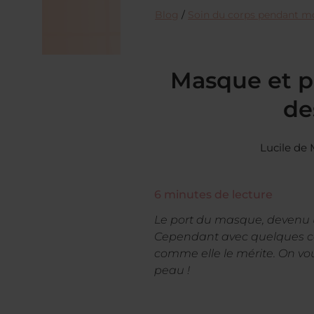
Blog
/
Soin du corps pendant m
Masque et p
de
Lucile de
6
minutes de lecture
Le port du masque, devenu un
Cependant avec quelques cons
comme elle le mérite. On vou
peau !