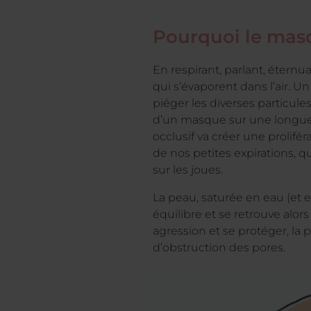
Pourquoi le masq
En respirant, parlant, éternu
qui s’évaporent dans l’air. U
piéger les diverses particul
d’un masque sur une longue 
occlusif va créer une prolif
de nos petites expirations, q
sur les joues.
La peau, saturée en eau (et 
équilibre et se retrouve alor
agression et se protéger, l
d’obstruction des pores.