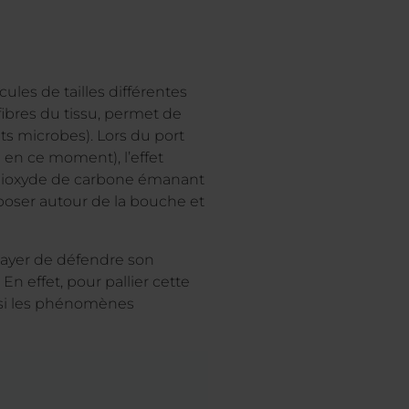
ules de tailles différentes
fibres du tissu, permet de
ts microbes). Lors du port
en ce moment), l’effet
le dioxyde de carbone émanant
époser autour de la bouche et
sayer de défendre son
n effet, pour pallier cette
nsi les phénomènes