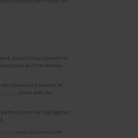
la pourra aussi permettre de
int, qui est trop couvrant et
nt plus qu’il ne tiendra
 les coups sont permis, et
eyeliner
, jouer avec les
 petite pointe de highlighter,
l.
e teint
pour les camoufler