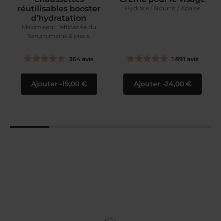
réutilisables booster
Hydrate / Nourrit / Apaise
d’hydratation
Maximisent l’efficacité du
Sérum mains & pieds
364
avis
1 891
avis
Ajouter
19,00 €
Ajouter
24,00 €