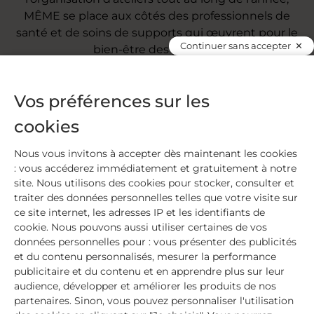
MÊME se place aux côtés des professionnels de
santé et de soins de supports qui œuvrent pour le
Continuer sans accepter
bien-être des patients.
Découvrir nos associations partenaires
Vos préférences sur les
cookies
Nous vous invitons à accepter dès maintenant les cookies
: vous accéderez immédiatement et gratuitement à notre
Une action concrète, 365 jours
site. Nous utilisons des cookies pour stocker, consulter et
par an
traiter des données personnelles telles que votre visite sur
ce site internet, les adresses IP et les identifiants de
cookie. Nous pouvons aussi utiliser certaines de vos
données personnelles pour : vous présenter des publicités
et du contenu personnalisés, mesurer la performance
Chaque année, Octobre Rose est l'occasion pour
publicitaire et du contenu et en apprendre plus sur leur
nous de profiter de toute la place donnée au
audience, développer et améliorer les produits de nos
cancer dans le débat public pour libérer la parole
partenaires. Sinon, vous pouvez personnaliser l'utilisation