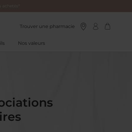
 achetés*
Trouver une pharmacie
ls
Nos valeurs
ociations
ires