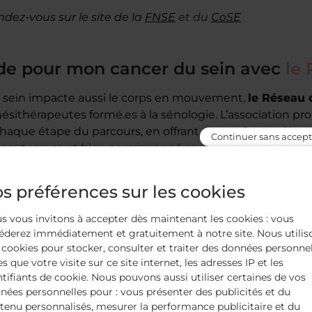
ndez-vous sur le site de la
FNSE
et du
CoSE
ide pour mon cancer du sein avec
le
 sein impacte aussi le corps en mouvement,
le Réseau 
kinésithérapeutes formé.es à la sénologie. L’association p
aque étape du parcours, en offrant aux patient.es les outi
Continuer sans accept
r soutenu.es et bien accompagné.es.
endez-vous sur le site du
RKS
s préférences sur les cookies
s vous invitons à accepter dès maintenant les cookies : vous
 partager et briser les silen
éderez immédiatement et gratuitement à notre site. Nous utilis
 cookies pour stocker, consulter et traiter des données personne
es que votre visite sur ce site internet, les adresses IP et les
ement juste passe aussi par l’accès à une information c
ntifiants de cookie. Nous pouvons aussi utiliser certaines de vos
t une meilleure prise en compte des besoins réels. Ces a
nées personnelles pour : vous présenter des publicités et du
es moyens de comprendre, de s’exprimer librement et de 
tenu personnalisés, mesurer la performance publicitaire et du