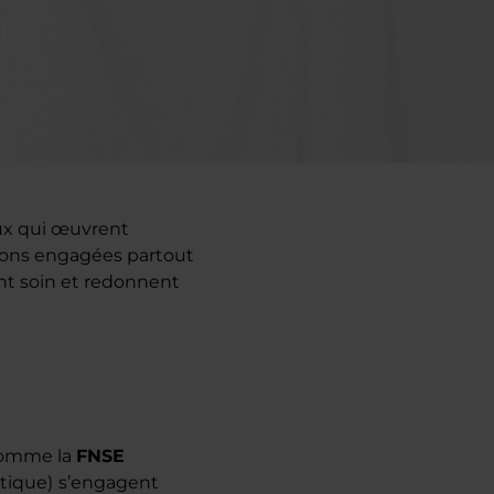
eux qui œuvrent
tions engagées partout
nt soin et redonnent
 comme la
FNSE
tique)
s’engagent