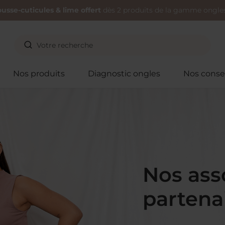
usse-cuticules & lime offert
dès 2 produits de la gamme ongles
Nos produits
Diagnostic ongles
Nos consei
Nos ass
partena