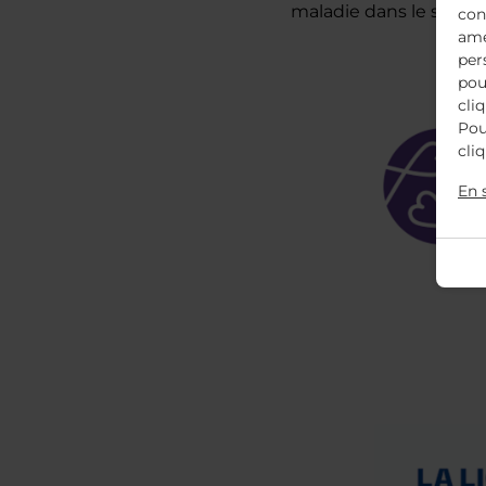
maladie dans le silenc
con
amé
per
pou
cli
Pou
cli
En 