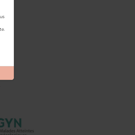
ous
te.