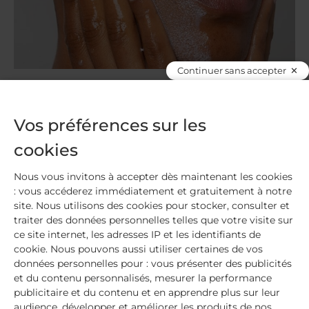
Continuer sans accepter
MON VISAGE
Nos astuces pour bien
Vos préférences sur les
démaquiller sa peau fragile sans
cookies
l’agresser
Nous vous invitons à accepter dès maintenant les cookies
Pendant les traitements, notre peau devient très
: vous accéderez immédiatement et gratuitement à notre
fragile : il est essentiel d’y porter deux fois plus
site. Nous utilisons des cookies pour stocker, consulter et
d’attention ! Nous vous avons souvent parlé
traiter des données personnelles telles que votre visite sur
de maquillage sur le blog, mais jamais du
ce site internet, les adresses IP et les identifiants de
démaquillage. C’est essentiel : se
cookie. Nous pouvons aussi utiliser certaines de vos
données personnelles pour : vous présenter des publicités
démaquiller permet à votre peau de correctement
et du contenu personnalisés, mesurer la performance
s’oxygéner et aux cellules de
publicitaire et du contenu et en apprendre plus sur leur
se renouveler pendant la nuit. Voici nos petits
audience, développer et améliorer les produits de nos