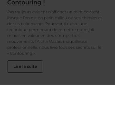
Contouring !
Pas toujours évident d’afficher un teint éclatant
lorsque l’on est en plein milieu de ses chimios et
de ses traitements. Pourtant, il existe une
technique permettant de remettre notre joli
minois en valeur en deux temps, trois
mouvements ! Aicha Mazari, maquilleuse
professionnelle, nous livre tous ses secrets sur le
« Contouring ».
Lire la suite