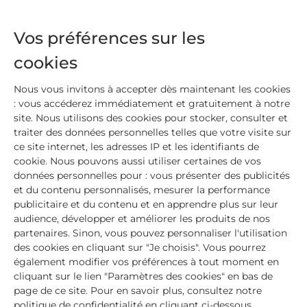
Vos préférences sur les
cookies
Nous vous invitons à accepter dès maintenant les cookies
: vous accéderez immédiatement et gratuitement à notre
site. Nous utilisons des cookies pour stocker, consulter et
traiter des données personnelles telles que votre visite sur
ce site internet, les adresses IP et les identifiants de
cookie. Nous pouvons aussi utiliser certaines de vos
données personnelles pour : vous présenter des publicités
et du contenu personnalisés, mesurer la performance
publicitaire et du contenu et en apprendre plus sur leur
audience, développer et améliorer les produits de nos
partenaires. Sinon, vous pouvez personnaliser l'utilisation
MIEUX VIVRE LE CANCER AU QUOTIDIEN
des cookies en cliquant sur "Je choisis". Vous pourrez
Favoriser son bien-être pendant
également modifier vos préférences à tout moment en
cliquant sur le lien "Paramètres des cookies" en bas de
le cancer grâce au sport
page de ce site. Pour en savoir plus, consultez notre
politique de confidentialité en cliquant ci-dessous.