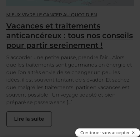
MIEUX VIVRE LE CANCER AU QUOTIDIEN
Vacances et traitements
anticancéreux : tous nos conseils
pour partir sereinement !
S’accorder une petite pause, prendre l’air… Alors
que les traitements sont gourmands en énergie et
que l’on a très envie de se changer un peu les
idées, il est souvent tentant de s’évader. Et sachez
que malgré les traitements, partir en vacances est
souvent possible ! Un voyage adapté et bien
préparé se passera sans […]
Lire la suite
Continuer sans accepter