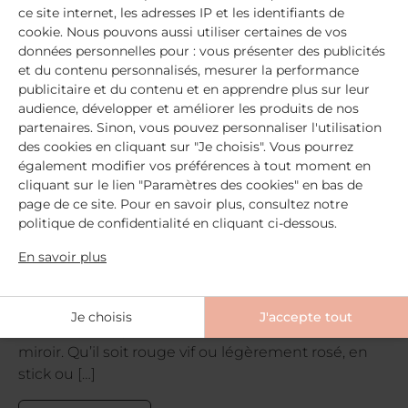
ce site internet, les adresses IP et les identifiants de
cookie. Nous pouvons aussi utiliser certaines de vos
données personnelles pour : vous présenter des publicités
et du contenu personnalisés, mesurer la performance
publicitaire et du contenu et en apprendre plus sur leur
audience, développer et améliorer les produits de nos
partenaires. Sinon, vous pouvez personnaliser l'utilisation
des cookies en cliquant sur "Je choisis". Vous pourrez
MON VISAGE
également modifier vos préférences à tout moment en
Quel rouge à lèvres est fait pour
cliquant sur le lien "Paramètres des cookies" en bas de
moi ?
page de ce site. Pour en savoir plus, consultez notre
politique de confidentialité en cliquant ci-dessous.
Ah le rouge à lèvres … cette petite touche de
En savoir plus
couleur qui ravive le teint et féminise la bouche.
Pendant les traitements qui nous rendent un peu
pâlichonne, il suffit parfois de cette petite note de
Je choisis
J'accepte tout
couleur pour que le moral revienne devant le
miroir. Qu’il soit rouge vif ou légèrement rosé, en
stick ou […]