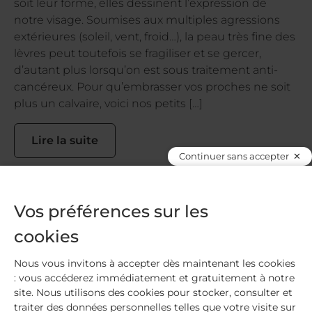
soit leur forme, elles dessinent l’expression de
notre visage. Soumises aux multiples agressions
extérieures (soleil, vent, froid…), la peau très fine des
lèvres peut toutefois se fragiliser et se gercer,
d’autant plus lorsqu’on est sous traitement anti-
cancéreux. Pour qu’embrasser vos proches ne soit
plus un calvaire, voici nos petits […]
Lire la suite
Continuer sans accepter
Vos préférences sur les
cookies
Nous vous invitons à accepter dès maintenant les cookies
: vous accéderez immédiatement et gratuitement à notre
site. Nous utilisons des cookies pour stocker, consulter et
traiter des données personnelles telles que votre visite sur