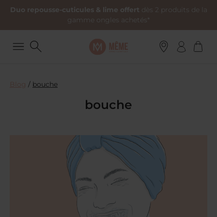
Duo repousse-cuticules & lime offert
dès 2 produits de la
gamme ongles achetés*
Blog
/
bouche
bouche