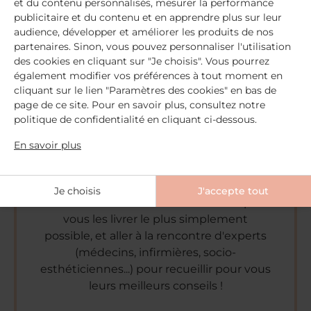
et du contenu personnalisés, mesurer la performance
publicitaire et du contenu et en apprendre plus sur leur
audience, développer et améliorer les produits de nos
partenaires. Sinon, vous pouvez personnaliser l'utilisation
des cookies en cliquant sur "Je choisis". Vous pourrez
Lucile
également modifier vos préférences à tout moment en
cliquant sur le lien "Paramètres des cookies" en bas de
Ayant rejoint l'équipe MÊME en mai 2018,
page de ce site. Pour en savoir plus, consultez notre
je m'occupe de vous chouchouter au
politique de confidentialité en cliquant ci-dessous.
quotidien en répondant à toutes les
En savoir plus
questions que vous vous posez,
notamment via l'écriture d'articles pour
notre joli blog !
Je choisis
J'accepte tout
J'adore rechercher des informations pour
vous les livrer le plus simplement
possible, et aller à la rencontre d'experts
(médecins, infirmières, socio-
esthéticiennes...) pour recueillir pour vous
leurs meilleurs conseils !