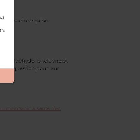
ous
nsultez votre équipe
te.
 formaldéhyde, le toluène et
is en question pour leur
r maintenir la santé des