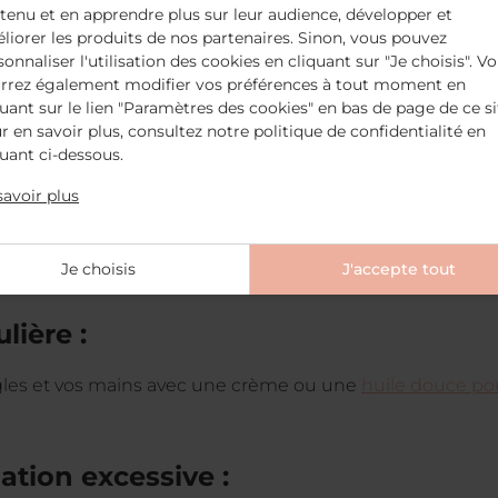
tenu et en apprendre plus sur leur audience, développer et
équipe médicale :
liorer les produits de nos partenaires. Sinon, vous pouvez
sonnaliser l'utilisation des cookies en cliquant sur "Je choisis". V
s cosmétiques, y compris des vernis à ongles spéciaux, co
rrez également modifier vos préférences à tout moment en
is et leur approbation.
quant sur le lien "Paramètres des cookies" en bas de page de ce si
r en savoir plus, consultez notre politique de confidentialité en
quant ci-dessous.
formules douces :
savoir plus
es spéciaux sans produits chimiques agressifs tels que le
10 Free »
ne contiennent aucun des 10 actifs les plus rem
nis classiques.
Je choisis
J'accepte tout
lière :
gles et vos mains avec une crème ou une
huile douce pou
ation excessive :