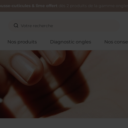
usse-cuticules & lime offert
dès 2 produits de la gamme ongles
Nos produits
Diagnostic ongles
Nos consei