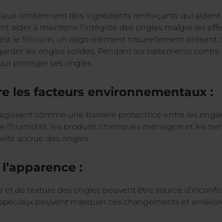
iaux contiennent des ingrédients renforçants qui aident à p
nt aider à maintenir l’intégrité des ongles malgré les eff
est le Silicium, un oligo-élément naturellement présent
à garder les ongles solides. Pendant les traitements contre
ur protéger ses ongles.
re les facteurs environnementaux :
 agissent comme une barrière protectrice entre les ongles
e l’humidité, les produits chimiques ménagers et les te
ilité accrue des ongles.
 l’apparence :
et de texture des ongles peuvent être source d’inconfo
es spéciaux peuvent masquer ces changements et amélior