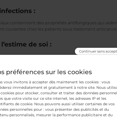
nfections :
ciaux contiennent des propriétés antifongiques qui aident
nt courantes chez les patients sous traitement anticancé
l’estime de soi :
Continuer sans accept
s ongles et de maintenir leur apparence peut avoir un imp
à ongles spéciaux offrent une opportunité de se sentir bi
s préférences sur les cookies
s vous invitons à accepter dès maintenant les cookies : vous
tilisation de vernis à ongles spéci
éderez immédiatement et gratuitement à notre site. Nous utilis
 cookies pour stocker, consulter et traiter des données personne
es que votre visite sur ce site internet, les adresses IP et les
is à ongles spéciaux pendant le traitement du cancer, voic
ntifiants de cookie. Nous pouvons aussi utiliser certaines de vos
nées personnelles pour : vous présenter des publicités et du
tenu personnalisés, mesurer la performance publicitaire et du