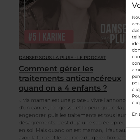
Vo
Nou
acc
des
tell
ide
don
con
DANSER SOUS LA PLUIE - LE PODCAST
con
Comment gérer les
amé
per
traitements anticancéreux
pou
quand on a 4 enfants ?
cli
Pou
« Ma maman est une pirate » Vivre l’annonce
cli
d’un cancer, l’angoisse et la peur que cela peut
En 
engendrer, puis les traitements et tous leurs
désagréments, c’est déjà une sacrée épreuve
en soi. Mais quand on est maman, il faut aussi
avoir la force et le courage de gérer l’impact que