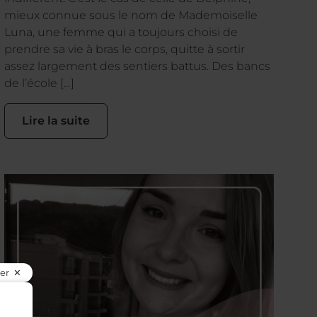
mieux connue sous le nom de Mademoiselle
Luna, une femme qui a toujours choisi de
prendre sa vie à bras le corps, quitte à sortir
assez largement des sentiers battus. Des bancs
de l’école […]
Lire la suite
er