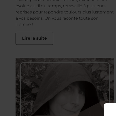
évolué au fil du temps, retravaillé à plusieurs
reprises pour répondre toujours plus justement
à vos besoins. On vous raconte toute son
histoire !
Lire la suite