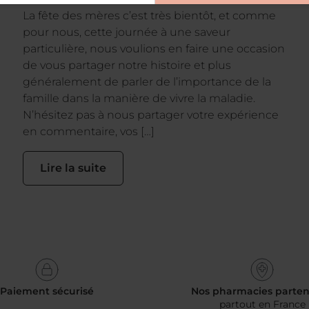
La fête des mères c’est très bientôt, et comme
pour nous, cette journée à une saveur
particulière, nous voulions en faire une occasion
de vous partager notre histoire et plus
généralement de parler de l’importance de la
famille dans la manière de vivre la maladie.
N’hésitez pas à nous partager votre expérience
en commentaire, vos […]
Lire la suite
Paiement sécurisé
Nos pharmacies parten
partout en France