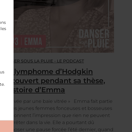
ons
lles
DANSER SOUS LA PLUIE - LE PODCAST
Un lymphome d’Hodgkin
ous
découvert pendant sa thèse,
te.
l’histoire d’Emma
« Sauvée par une baie vitrée » Emma fait partie
de ces jeunes femmes fonceuses et bosseuses
qui donnent l’impression que rien ne peuvent
les arrêter dans la vie. Elle a pourtant dû
s’imposer une pause forcée l’été dernier, quand