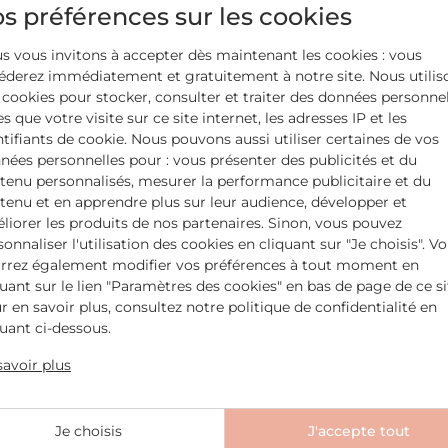
s préférences sur les cookies
s vous invitons à accepter dès maintenant les cookies : vous
éderez immédiatement et gratuitement à notre site. Nous utilis
 cookies pour stocker, consulter et traiter des données personne
es que votre visite sur ce site internet, les adresses IP et les
ntifiants de cookie. Nous pouvons aussi utiliser certaines de vos
nées personnelles pour : vous présenter des publicités et du
tenu personnalisés, mesurer la performance publicitaire et du
tenu et en apprendre plus sur leur audience, développer et
liorer les produits de nos partenaires. Sinon, vous pouvez
sonnaliser l'utilisation des cookies en cliquant sur "Je choisis". V
rrez également modifier vos préférences à tout moment en
quant sur le lien "Paramètres des cookies" en bas de page de ce si
r en savoir plus, consultez notre politique de confidentialité en
quant ci-dessous.
MIEUX VIVRE LE CANCER AU QUOTIDIEN
La fête des mères chez MÊME
savoir plus
: une journée pas comme les
autres
Je choisis
J'accepte tout