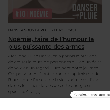
DANSER SOUS LA PLUIE - LE PODCAST
Noémie, faire de l’humour la
plus puissante des armes
« Maligne » Dans la vie, on a parfois le privilège
de croiser la route de personnes qui en un éclat
de voix, en un regard, illuminent notre journée.
Ces personnes-là ont le don de l’optimisme, de
l’humain, de l’amour de la vie. Noémie est l’une
de ces femmes dotées de cette énergie si
spéciale. A tel […]
Continuer sans accept
Lire la suite