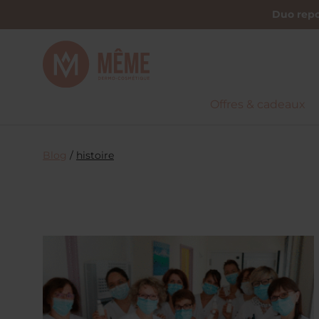
Duo repo
Offres & cadeaux
Blog
/
histoire