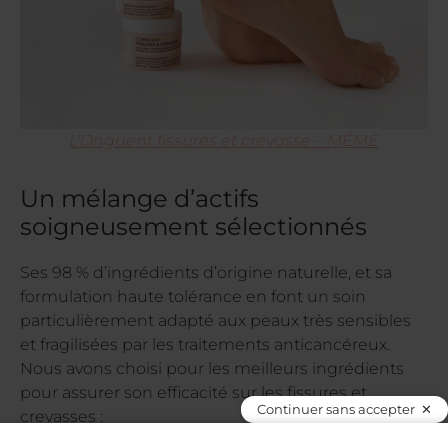
L’Onguent fissures et crevasse – MÊME
Un mélange d’actifs
soigneusement sélectionnés
Ses 98 % d’ingrédients d’origine naturelle, et sa
formulation haute tolérance en font un soin
particulièrement adapté aux peaux très sensibles
et fragilisées par les traitements anticancéreux.
Nous avons choisi pour les meilleurs ingrédients
pour assurer son efficacité sur les fissures et
Continuer sans accepter
crevasses :