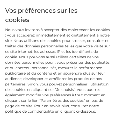
Un complexe de beurre de karité et de
paraffine végétale
, des ingrédients ultra
Vos préférences sur les
hydratants pour combler les crevasses
cookies
Deux actifs d’origine végétale : du
Biome
Oléoactif®
pour rééquilibrer la flore cutanée et
Nous vous invitons à accepter dès maintenant les cookies
de la
Passioline®
pour favoriser la régénération.
: vous accéderez immédiatement et gratuitement à notre
Des huiles et beurres végétaux
pour restaurer
site. Nous utilisons des cookies pour stocker, consulter et
la souplesse et calmer les sensations de
traiter des données personnelles telles que votre visite sur
ce site internet, les adresses IP et les identifiants de
tiraillement et d’inconfort.
cookie. Nous pouvons aussi utiliser certaines de vos
Et
0 % d’eau
, pour limiter le risque de
données personnelles pour : vous présenter des publicités
prolifération bactérienne
et du contenu personnalisés, mesurer la performance
publicitaire et du contenu et en apprendre plus sur leur
Et pour cibler au mieux chaque zone fragilisée,
audience, développer et améliorer les produits de nos
l’Onguent s’applique à l’aide d’une spatule
partenaires. Sinon, vous pouvez personnaliser l'utilisation
hygiénique et précise. Sa texture enveloppe la
des cookies en cliquant sur "Je choisis". Vous pourrez
peau sans coller, avec un fini satiné qui permet de
également modifier vos préférences à tout moment en
l’utiliser facilement au quotidien !
cliquant sur le lien "Paramètres des cookies" en bas de
page de ce site. Pour en savoir plus, consultez notre
politique de confidentialité en cliquant ci-dessous.