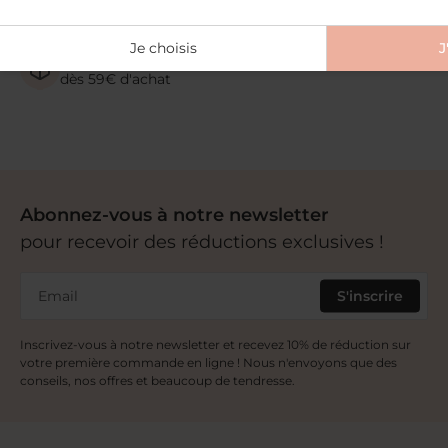
2 Échantillons offerts
dès 30€ d'achat
Je choisis
J
+ Livraison offerte
dès 59€ d'achat
Abonnez-vous à notre newsletter
pour recevoir des réductions exclusives !
Email
S'inscrire
Inscrivez-vous à notre newsletter et recevez 10% de réduction sur
votre première commande en ligne ! Nous n'envoyons que des
conseils, nos offres et beaucoup de tendresse.