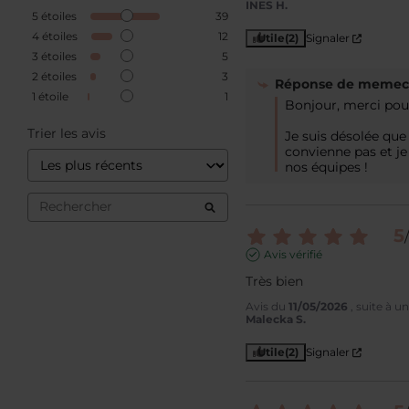
INES H.
5
étoiles
39
4
étoiles
12
Utile
(2)
Signaler
3
étoiles
5
2
étoiles
3
Réponse de
memeco
1
étoile
1
Bonjour, merci pour
Trier les avis
Je suis désolée que 
convienne pas et je 
nos équipes !
5
/
Avis vérifié
Très bien
Avis du
11/05/2026
, suite à 
Malecka S.
Utile
(2)
Signaler