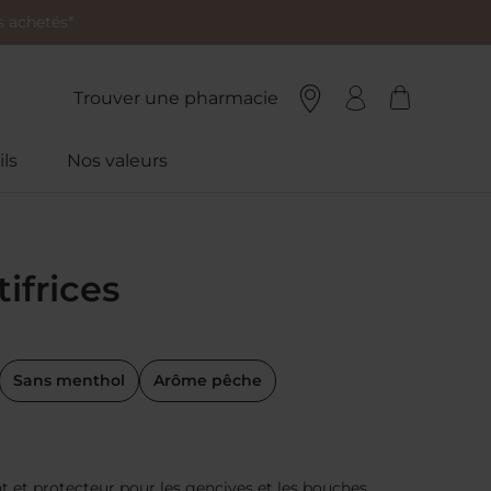
 achetés*
Trouver une pharmacie
ls
Nos valeurs
ifrices
Sans menthol
Arôme pêche
nt et protecteur pour les gencives et les bouches