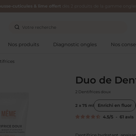
usse-cuticules & lime offert
dès 2 produits de la gamme ongles
Nos produits
Diagnostic ongles
Nos consei
ifrices
Duo de Dent
2 Dentifrices doux
Enrichi en fluor
2 x 75 ml
4.5
/
5
-
61
avis
Dentifrice hydratant, apaisa