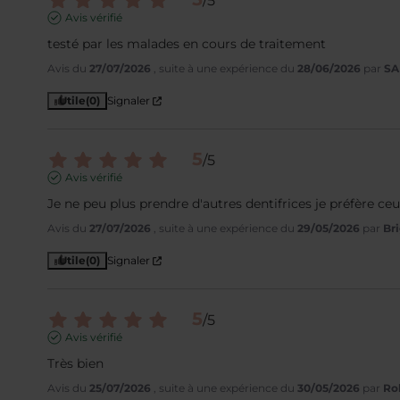
/
5
Avis vérifié
testé par les malades en cours de traitement
Avis du
27/07/2026
, suite à une expérience du
28/06/2026
par
SA
Utile
(0)
Signaler
5
/
5
Avis vérifié
Je ne peu plus prendre d'autres dentifrices je préfère ceux
Avis du
27/07/2026
, suite à une expérience du
29/05/2026
par
Bri
Utile
(0)
Signaler
5
/
5
Avis vérifié
Très bien
Avis du
25/07/2026
, suite à une expérience du
30/05/2026
par
Ro