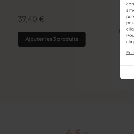
con
amé
per
37,40 €
pou
cli
Huile 
Pou
N
Ajouter les 3 produits
cli
En 
Ajo
4.5