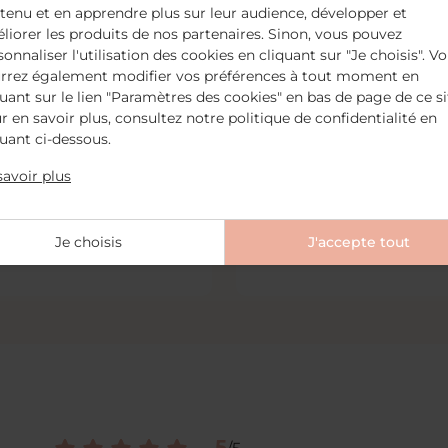
tenu et en apprendre plus sur leur audience, développer et
liorer les produits de nos partenaires. Sinon, vous pouvez
sonnaliser l'utilisation des cookies en cliquant sur "Je choisis". V
rrez également modifier vos préférences à tout moment en
quant sur le lien "Paramètres des cookies" en bas de page de ce si
lavante visage et corps
Déodorant crèm
r en savoir plus, consultez notre politique de confidentialité en
ettoie / Hydrate / Apaise
Régule la transpiration / Neutra
quant ci-dessous.
odeurs
savoir plus
1 485
avis
336
avis
uter au panier
Je choisis
18,50 €
Ajouter au panier
J'accepte tout
9,
5