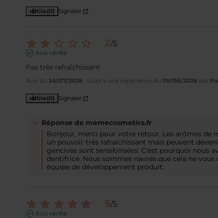
Utile
(0)
Signaler
2
/
5
Avis vérifié
Pas très rafraîchissant
Avis du
24/07/2026
, suite à une expérience du
09/06/2026
par
Pa
Utile
(0)
Signaler
Réponse de
memecosmetics.fr
Bonjour, merci pour votre retour. Les arômes de me
un pouvoir très rafraichissant mais peuvent devenir
gencives sont sensibilisées. C'est pourquoi nous av
dentifrice. Nous sommes navrés que cela ne vous c
équipe de développement produit.
5
/
5
Avis vérifié