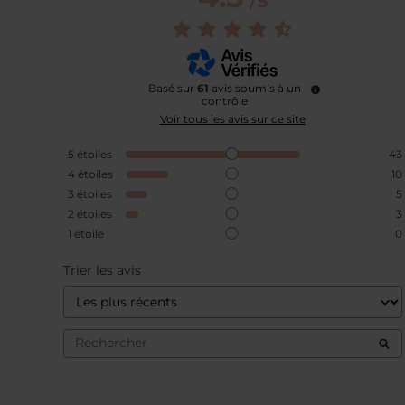
/
5
Basé sur
61
avis soumis à un
contrôle
Voir tous les avis sur ce site
5
étoiles
43
4
étoiles
10
3
étoiles
5
2
étoiles
3
1
étoile
0
Trier les avis