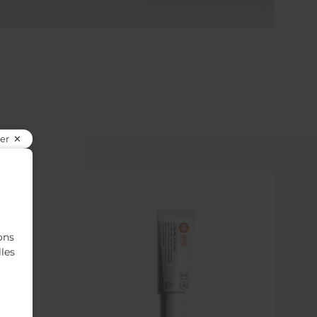
er
ons
lles