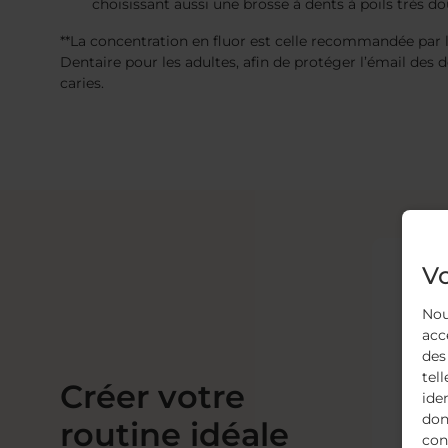
choisissant aussi une brosse à dents à poils très do
**La concentration en fluor est celle recommandée par 
Dentaire pour les adultes, afin de protéger l’émail des 
caries.
Vo
Nou
acc
des
tell
Créer votre
ide
don
routine idéale
con