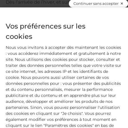
Dès l’arrivée de l’hiver, et surtout quand on combat
Continuer sans accepter
la maladie il n’est pas rare de se sentir un peu
déprimé.e. Alors pour se cajoler et garder le moral,
nous avons trouvé chez MÊME une super
Vos préférences sur les
technique pour vous accompagner pendant l’hiver
cookies
mais aussi toute l’année : le hygge. Testé et validé
par l’équipe !
Nous vous invitons à accepter dès maintenant les cookies
: vous accéderez immédiatement et gratuitement à notre
Lire la suite
site. Nous utilisons des cookies pour stocker, consulter et
traiter des données personnelles telles que votre visite sur
ce site internet, les adresses IP et les identifiants de
cookie. Nous pouvons aussi utiliser certaines de vos
données personnelles pour : vous présenter des publicités
et du contenu personnalisés, mesurer la performance
publicitaire et du contenu et en apprendre plus sur leur
audience, développer et améliorer les produits de nos
Livraison offerte
à partir de 59€
partenaires. Sinon, vous pouvez personnaliser l'utilisation
des cookies en cliquant sur "Je choisis". Vous pourrez
également modifier vos préférences à tout moment en
cliquant sur le lien "Paramètres des cookies" en bas de