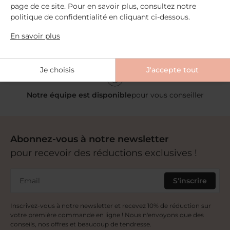
Paiement sécurisé
page de ce site. Pour en savoir plus, consultez notre
politique de confidentialité en cliquant ci-dessous.
En savoir plus
Nos pharmacies partenaires
partout en France
Je choisis
J'accepte tout
Notre équipe est disponible
pour vous conseiller
Abonnez-vous à notre newsletter
pour recevoir des réductions exclusives !
Email
S'inscrire
Inscrivez-vous à notre newsletter et recevez 10% de réduction sur
votre première commande en ligne ! Nous n'envoyons que des
conseils, nos offres et beaucoup de tendresse.