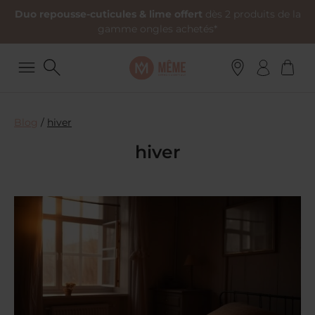
Duo repousse-cuticules & lime offert
dès 2 produits de la
gamme ongles achetés*
Blog
/
hiver
hiver