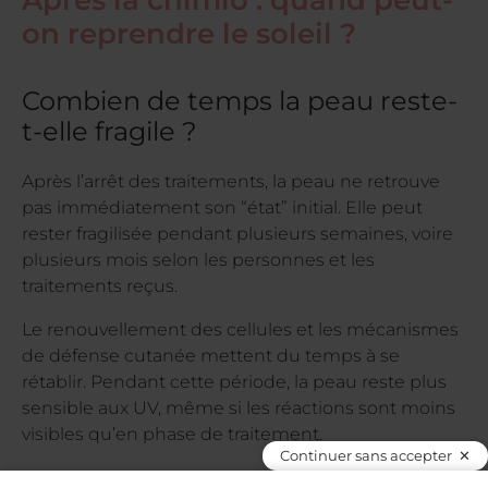
on reprendre le soleil ?
Combien de temps la peau reste-
t-elle fragile ?
Après l’arrêt des traitements, la peau ne retrouve
pas immédiatement son “état” initial. Elle peut
rester fragilisée pendant plusieurs semaines, voire
plusieurs mois selon les personnes et les
traitements reçus.
Le renouvellement des cellules et les mécanismes
de défense cutanée mettent du temps à se
rétablir. Pendant cette période, la peau reste plus
sensible aux UV, même si les réactions sont moins
visibles qu’en phase de traitement.
Continuer sans accepter
Il est donc recommandé de maintenir une