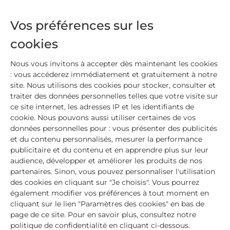
protection solaire SPF50+, le temps que la peau
retrouve progressivement son équilibre !
Vos préférences sur les
cookies
Les précautions à garder sur le
long terme
Nous vous invitons à accepter dès maintenant les cookies
: vous accéderez immédiatement et gratuitement à notre
site. Nous utilisons des cookies pour stocker, consulter et
Après la chimiothérapie, la peau ne retrouve pas
traiter des données personnelles telles que votre visite sur
immédiatement son fonctionnement habituel. Elle
ce site internet, les adresses IP et les identifiants de
peut rester plus réactive, marquer plus facilement
cookie. Nous pouvons aussi utiliser certaines de vos
et conserver une certaine sensibilité au soleil.
données personnelles pour : vous présenter des publicités
Et même lorsque les traitements sont terminés,
et du contenu personnalisés, mesurer la performance
les UV continuent d’impacter la peau
. Les taches
publicitaire et du contenu et en apprendre plus sur leur
audience, développer et améliorer les produits de nos
pigmentaires peuvent apparaître plus rapidement,
partenaires. Sinon, vous pouvez personnaliser l'utilisation
et certaines zones restent plus fragiles face à
des cookies en cliquant sur "Je choisis". Vous pourrez
l’exposition. Il est donc indispensable de garder
également modifier vos préférences à tout moment en
tous ces réflexes de protection contre le soleil pour
cliquant sur le lien "Paramètres des cookies" en bas de
limiter au maximum ces effets !
page de ce site. Pour en savoir plus, consultez notre
politique de confidentialité en cliquant ci-dessous.