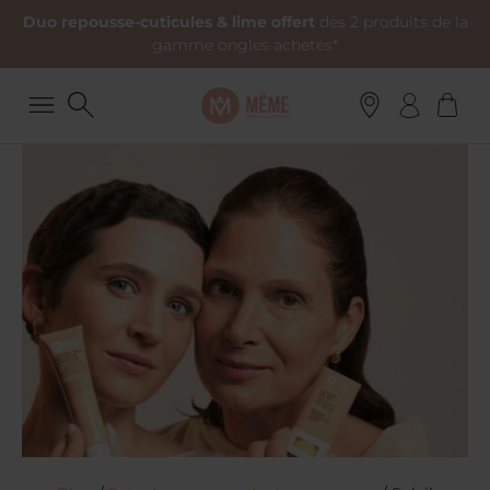
Duo repousse-cuticules & lime offert
dès 2 produits de la
gamme ongles achetés*