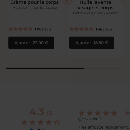
Crème pour le corps
Huile lavante
visage et corps
Hydrate / Nourrit / Apaise
Nettoie / Hydrate / Apaise
1 067
avis
1 485
avis
Ajouter
22,00 €
Ajouter
18,50 €
4.3
5
/
5
/
Avis vérifié
Très efficace rapidement. F