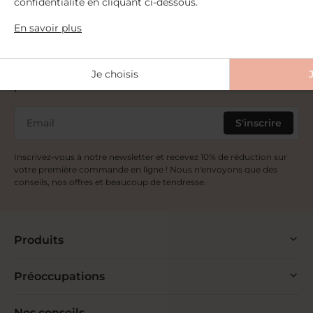
confidentialité en cliquant ci-dessous.
En savoir plus
Abonnez-vous à notre newsletter
Je choisis
pour recevoir des réductions exclusives !
Email
S'inscrire
Inscrivez-vous à notre newsletter et recevez 10% de réduction sur
votre première commande en ligne ! Nous n'envoyons que des
conseils, nos offres et beaucoup de tendresse.
Produits
Préoccupations
Nos conseils