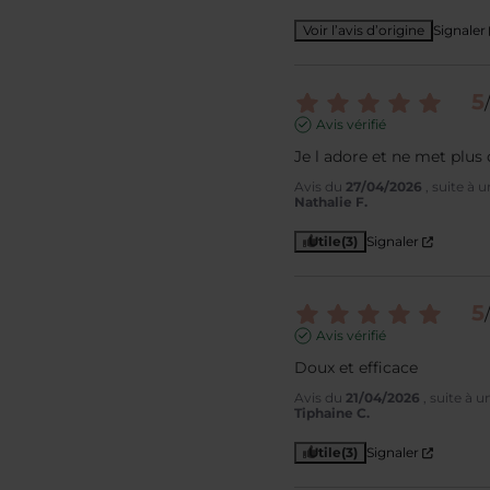
Voir l’avis d’origine
Signaler
5
/
Avis vérifié
Je l adore et ne met plus 
Avis du
27/04/2026
, suite à
Nathalie F.
Utile
(3)
Signaler
5
/
Avis vérifié
Doux et efficace
Avis du
21/04/2026
, suite à 
Tiphaine C.
Utile
(3)
Signaler