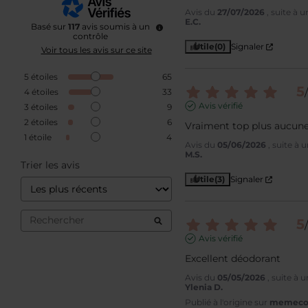
Avis du
27/07/2026
, suite à 
E.C.
Basé sur
117
avis soumis à un
contrôle
Utile
(0)
Signaler
Voir tous les avis sur ce site
5
étoiles
65
5
/
4
étoiles
33
Avis vérifié
3
étoiles
9
2
étoiles
6
Vraiment top plus aucun
1
étoile
4
Avis du
05/06/2026
, suite à
M.S.
Trier les avis
Utile
(3)
Signaler
5
/
Avis vérifié
Excellent déodorant
Avis du
05/05/2026
, suite à
Ylenia D.
Publié à l'origine sur
memecosm