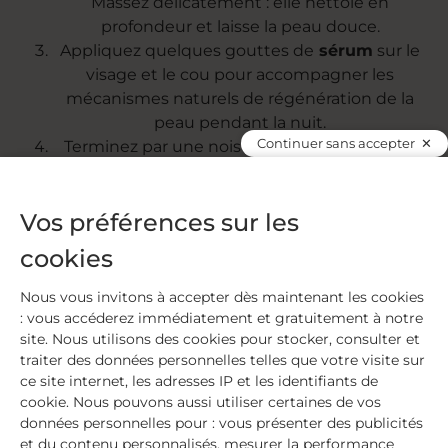
Massez délicatement : elle nettoie en
profondeur et laisse la peau douce.
Appliquez quelques gouttes de
sérum
sur le
visage et le cou pour accompagner les
mécanismes naturels de régénération de la
peau pendant la nuit.
Continuer sans accepter
Terminez par une noisette de
crème
afin de
nourrir la peau et préserver son hydratation
jusqu’au réveil.
Vos préférences sur les
cookies
Nous vous invitons à accepter dès maintenant les cookies
: vous accéderez immédiatement et gratuitement à notre
site. Nous utilisons des cookies pour stocker, consulter et
Les soins
traiter des données personnelles telles que votre visite sur
ce site internet, les adresses IP et les identifiants de
cookie. Nous pouvons aussi utiliser certaines de vos
données personnelles pour : vous présenter des publicités
et du contenu personnalisés, mesurer la performance