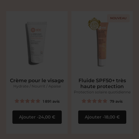
NOUVEAU
Crème pour le visage
Fluide SPF50+ très
haute protection
Hydrate / Nourrit / Apaise
Protection solaire quotidienne
1 891
avis
79
avis
Ajouter
24,00 €
Ajouter
18,00 €