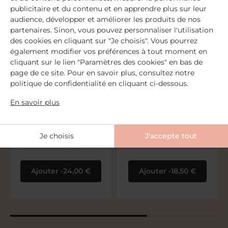
publicitaire et du contenu et en apprendre plus sur leur
audience, développer et améliorer les produits de nos
partenaires. Sinon, vous pouvez personnaliser l'utilisation
des cookies en cliquant sur "Je choisis". Vous pourrez
également modifier vos préférences à tout moment en
cliquant sur le lien "Paramètres des cookies" en bas de
page de ce site. Pour en savoir plus, consultez notre
politique de confidentialité en cliquant ci-dessous.
Crème pour le visage
Huile lavante visage et
En savoir plus
corps
Hydrate / Nourrit / Apaise
Nettoie / Hydrate / Apaise
Je choisis
J'accepte tout
1 891
avis
1 485
avis
Ajouter
24,00 €
Ajouter
18,50 €