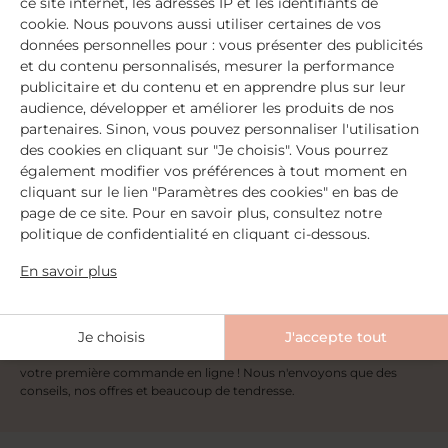
ce site internet, les adresses IP et les identifiants de
cookie. Nous pouvons aussi utiliser certaines de vos
données personnelles pour : vous présenter des publicités
Nos pharmacies partenaires
partout en France
et du contenu personnalisés, mesurer la performance
publicitaire et du contenu et en apprendre plus sur leur
audience, développer et améliorer les produits de nos
partenaires. Sinon, vous pouvez personnaliser l'utilisation
Notre équipe est disponible
pour vous conseiller
des cookies en cliquant sur "Je choisis". Vous pourrez
également modifier vos préférences à tout moment en
cliquant sur le lien "Paramètres des cookies" en bas de
page de ce site. Pour en savoir plus, consultez notre
Abonnez-vous à notre newsletter
politique de confidentialité en cliquant ci-dessous.
pour recevoir des réductions exclusives !
En savoir plus
Email
S'inscrire
Je choisis
J'accepte tout
Inscrivez-vous à notre newsletter et recevez 10% de réduction sur
votre première commande en ligne ! Nous n'envoyons que des
conseils, nos offres et beaucoup de tendresse.