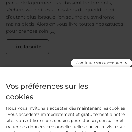
partie de la journée, ils subissent frottements,
sécheresse, petites agressions du quotidien et
d’autant plus lorsque l’on souffre du syndrome
mains pieds. Alors on vous livre toutes nos astuces
pour prendre soin […]
Lire la suite
Continuer sans accepter
Vos préférences sur les
Livraison offerte
à partir de 59€
cookies
Nous vous invitons à accepter dès maintenant les cookies
: vous accéderez immédiatement et gratuitement à notre
Paiement sécurisé
site. Nous utilisons des cookies pour stocker, consulter et
traiter des données personnelles telles que votre visite sur