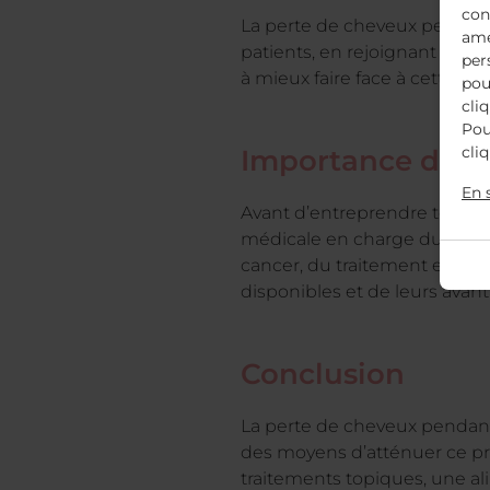
con
La perte de cheveux peut êt
amé
patients, en rejoignant des 
per
à mieux faire face à cette tran
pou
cli
Pou
cli
Importance de l
En 
Avant d’entreprendre toute st
médicale en charge du trait
cancer, du traitement et de 
disponibles et de leurs avant
Conclusion
La perte de cheveux pendant 
des moyens d’atténuer ce proc
traitements topiques, une ali