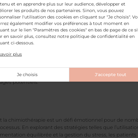
tenu et en apprendre plus sur leur audience, développer et
re émotionnellement difficile. Se préparer mentalement 
liorer les produits de nos partenaires. Sinon, vous pouvez
groupes de soutien ou en consultant un professionnel de
sonnaliser l'utilisation des cookies en cliquant sur "Je choisis". V
sition.
rrez également modifier vos préférences à tout moment en
quant sur le lien "Paramètres des cookies" en bas de page de ce si
r en savoir plus, consultez notre politique de confidentialité en
quant ci-dessous.
a communication avec l’équipe m
savoir plus
ratégie de prévention de la perte de cheveux, il est esse
ement. Les médecins peuvent fournir des conseils spécif
l’état de santé général du patient. Ils peuvent également
Je choisis
J'accepte tout
ages potentiels.
la chimiothérapie est un défi émotionnel pour de nombre
essus. En explorant des stratégies telles que l’utilisatio
mentation équilibrée et la gestion du stress, les patients