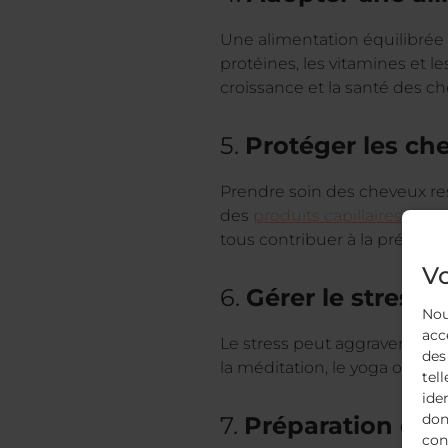
Une alimentation équilibrée 
protéines, les vitamines et le
croissance et la santé des c
5.
Protéger les che
Prendre soin des cheveux rest
des
produits capillaires doux
tous contribuer à la préserv
Vo
6.
Gérer le stress :
Nou
acc
Le stress peut aggraver la pe
des
la méditation, le yoga ou la 
tell
ide
don
7.
Préparation émo
con