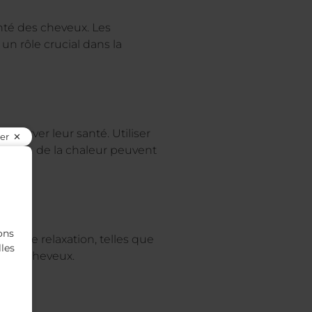
nté des cheveux. Les
 un rôle crucial dans la
éserver leur santé. Utiliser
er
ilisation de la chaleur peuvent
ons
ues de relaxation, telles que
lles
t des cheveux.