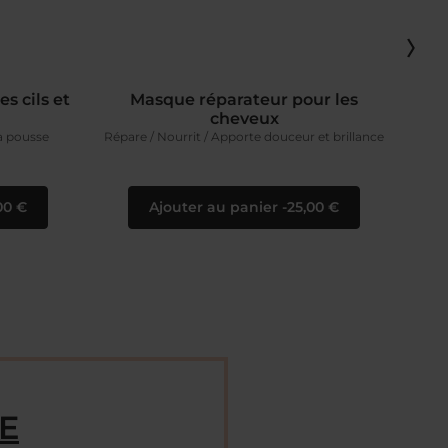
s cils et
Masque réparateur pour les
cheveux
la pousse
Répare / Nourrit / Apporte douceur et brillance
00 €
Ajouter au panier
25,00 €
ME